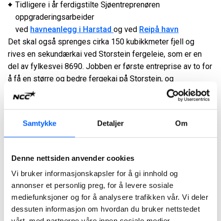
Tidligere i år ferdigstilte Sjøentreprenøren
oppgraderingsarbeider
ved
havneanlegg i Harstad
og ved
Reipå havn
Det skal også sprenges cirka 150 kubikkmeter fjell og
rives en sekundærkai ved Storstein fergeleie, som er en
del av fylkesvei 8690. Jobben er første entreprise av to for
å få en større og bedre fergekai på Storstein, og
entreprisen har en verdi på rundt 8,3 millioner kroner.
- Sjøentreprenøren har ikke på flere år hatt arbeider nord for
polarsirkelen. Nå er det godt å være tilbake, og så gleder vi
Samtykke
Detaljer
Om
gleder oss til midnattsol, sier Pettersen.
Mudringsfartøyet Caesar benyttes til mudringsarbeidene.
Denne nettsiden anvender cookies
Arbeidene skal etter planen pågå fram til primo juni 2021.
Vi bruker informasjonskapsler for å gi innhold og
annonser et personlig preg, for å levere sosiale
mediefunksjoner og for å analysere trafikken vår. Vi deler
Mer om Sjøentreprenøren
dessuten informasjon om hvordan du bruker nettstedet
vårt, med partnerne våre innen sosiale medier,