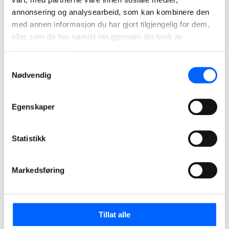
annonsering og analysearbeid, som kan kombinere den
med annen informasjon du har gjort tilgjengelig for dem,
eller som de har samlet inn gjennom din bruk av
tjenestene deres.
Samtykkevalg
Nødvendig
Egenskaper
Statistikk
Terje Pettersen
Markedsføring
Daglig leder Sjøentreprenøren, NCC Infrastructure
+47 55 30 23 00
Send epost
Tillat alle