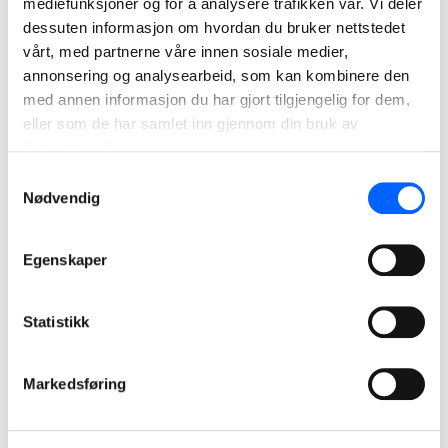
mediefunksjoner og for å analysere trafikken vår. Vi deler
Det mingles hos baker’n
dessuten informasjon om hvordan du bruker nettstedet
vårt, med partnerne våre innen sosiale medier,
Tid: 17:30-19:00
annonsering og analysearbeid, som kan kombinere den
Sted: Baker Jørgensen sal A
med annen informasjon du har gjort tilgjengelig for dem,
Les mer om arrangementet på arendalsuka.no
eller som de har samlet inn gjennom din bruk av
tjenestene deres.
Et “Nytt på nytt”-panel for byggenæringen som tar opp aktuelle
Samtykkevalg
temaer med et skråblikk.
Nødvendig
Hvordan kan vi raskt gjøre
fylkesveiene tryggere?
Egenskaper
Tid: 19:00-20:00
Statistikk
Sted: Samferdselsteltet
NCC-deltaker: André Waage, Head of Departement NCC
Markedsføring
Industry Norge
Les mer om arrangementet på arendalsuka.no