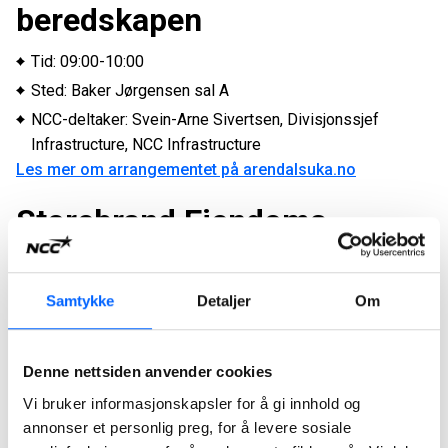
beredskapen
Tid: 09:00-10:00
Sted: Baker Jørgensen sal A
NCC-deltaker: Svein-Arne Sivertsen, Divisjonssjef
Infrastructure, NCC Infrastructure
Les mer om arrangementet på arendalsuka.no
Storebrand Eiendoms
bærekraftspris 2026
Samtykke
Detaljer
Om
Tid: 16:00
Sted: RS IDUN, Storebrandbåten
Les mer om arrangementet på arendalsuka.no
Denne nettsiden anvender cookies
Teknostallen er finalist i Storebrand Eiendoms bærekraftpris
Vi bruker informasjonskapsler for å gi innhold og
2026. Vinneren kåres kl. 16:00.
annonser et personlig preg, for å levere sosiale