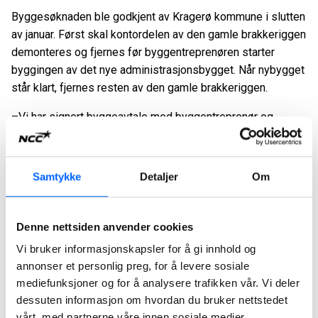
Byggesøknaden ble godkjent av Kragerø kommune i slutten
av januar. Først skal kontordelen av den gamle brakkeriggen
demonteres og fjernes før byggentreprenøren starter
byggingen av det nye administrasjonsbygget. Når nybygget
står klart, fjernes resten av den gamle brakkeriggen.
–Vi har signert byggeavtale med byggentreprenør og
forventer å starte byggingen i løpet av mars/april. Vi ser
frem til å flytte inn i de nye lokalene, sier Isak Eikeland.
Samtykke
Detaljer
Om
Nytt administrasjonsbygg på Valberg:
Inneholder 6 kontorplasser, møterom, garderober og
Denne nettsiden anvender cookies
dusj/toalett.
Vi bruker informasjonskapsler for å gi innhold og
Bruksareal: 254 kvadratmeter.
annonser et personlig preg, for å levere sosiale
Bilde:
mediefunksjoner og for å analysere trafikken vår. Vi deler
Illustrasjon av nytt administrasjonsbygg Valberg pukkverk
dessuten informasjon om hvordan du bruker nettstedet
ill:: Arkitekthuset Kragerø AS
vårt, med partnerne våre innen sosiale medier,