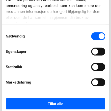
annonsering og analysearbeid, som kan kombinere den
med annen informasjon du har gjort tilgjengelig for dem,
eller som de har samlet inn gjennom din bruk av
tjenestene deres.
Samtykkevalg
Nødvendig
Egenskaper
Statistikk
Isak Eikeland
Markedsføring
Site Manager Valberg pukkverk, NCC Industry
+47 915 67 018
Send epost
Tillat alle