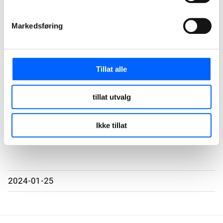
Markedsføring
Tillat alle
Kayleigh Smith
Leder for Miljø og Bærekraft, NCC Infrastructure
tillat utvalg
+47 970 50 162
Send epost
Ikke tillat
2024-01-25