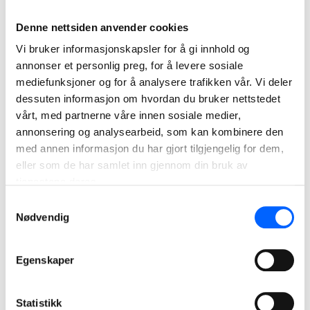
prosjektene har gode og enkle rammeverk å jobbe ut fra.
Denne nettsiden anvender cookies
Hun har også jobbet med bærekraftig utvikling og
Vi bruker informasjonskapsler for å gi innhold og
prosessledelse i byggeprosjekter gjennom blant annet
annonser et personlig preg, for å levere sosiale
sertifiseringssystemet BREEAM, og har gode erfaringer
mediefunksjoner og for å analysere trafikken vår. Vi deler
med tverrfaglig arbeid.
dessuten informasjon om hvordan du bruker nettstedet
­­– Det er viktig å få med alle prosjektdeltakere fra
vårt, med partnerne våre innen sosiale medier,
tidligfase. For alle må bidra, og det krever at alle ser sine
annonsering og analysearbeid, som kan kombinere den
bidrag som en del av noe større, understreker hun.
med annen informasjon du har gjort tilgjengelig for dem,
eller som de har samlet inn gjennom din bruk av
Kayleigh Smith er masterutdannet innen prosjektledelse i
tjenestene deres.
byggeprosjekter ved Griffith University, Australia.
Samtykkevalg
Nødvendig
Egenskaper
Statistikk