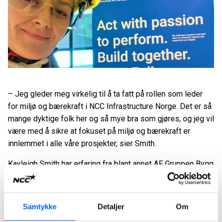
– Jeg gleder meg virkelig til å ta fatt på rollen som leder
for miljø og bærekraft i NCC Infrastructure Norge. Det er så
mange dyktige folk her og så mye bra som gjøres, og jeg vil
være med å sikre at fokuset på miljø og bærekraft er
innlemmet i alle våre prosjekter, sier Smith.
Kayleigh Smith har erfaring fra blant annet AF Gruppen Bygg
Oslo, og har de siste ti årene jobbet som miljørådgiver hos
Sweco og Multiconsult, samtidig som hun ledet grupper av
miljø- og energirådgivere. Som bærekraftsleder brenner
Samtykke
Detaljer
Om
hun for å få mål og handlingsplaner på plass slik at