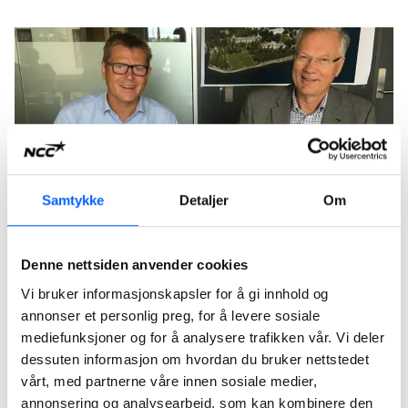
Samtykke
Detaljer
Om
Denne nettsiden anvender cookies
Kontrakten ble signert 4. juli 2018 av Are Strøm, NCC og
Vi bruker informasjonskapsler for å gi innhold og
Åge Lien, St. Olavs hospital.
annonser et personlig preg, for å levere sosiale
Avtalen som er inngått er en utviklingsavtale som
mediefunksjoner og for å analysere trafikken vår. Vi deler
innebærer utvikling av design og en god løsning for
dessuten informasjon om hvordan du bruker nettstedet
prosjektet. Det er ikke inngått avtale for selve
vårt, med partnerne våre innen sosiale medier,
annonsering og analysearbeid, som kan kombinere den
byggeprosjektet. Partene går nå inn i et utviklingsløp med