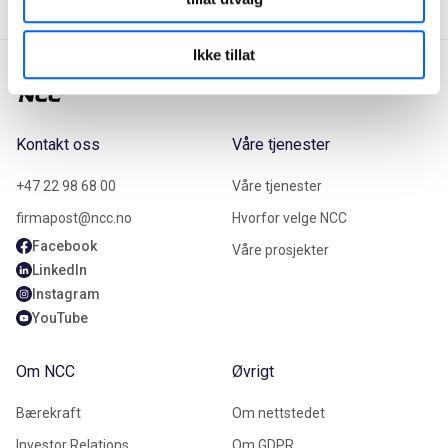
Ikke tillat
Kontakt oss
Våre tjenester
+47 22 98 68 00
Våre tjenester
firmapost@ncc.no
Hvorfor velge NCC
Facebook
Våre prosjekter
LinkedIn
Instagram
YouTube
Om NCC
Øvrigt
Bærekraft
Om nettstedet
Investor Relations
Om GDPR