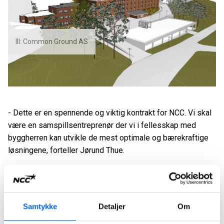
Ill: Common Ground AS
- Dette er en spennende og viktig kontrakt for NCC. Vi skal
være en samspillsentreprenør der vi i fellesskap med
byggherren kan utvikle de mest optimale og bærekraftige
løsningene, forteller Jørund Thue.
Jørund Thue er nyansatt leder for NCCs byggvirksomhet i
Viken Øst, tidligere Østfold og Follo regionen, med ansvar
for å videreutvikle NCCs tilstedeværelse i regionen.
Samtykke
Detaljer
Om
-Viken Øst er et satsingsområde for NCC og helse- og