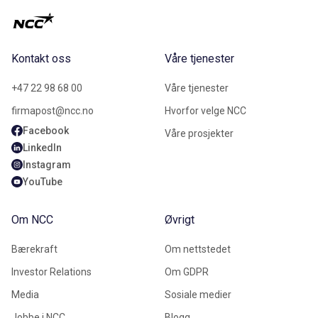
Kontakt oss
Våre tjenester
+47 22 98 68 00
Våre tjenester
firmapost@ncc.no
Hvorfor velge NCC
Facebook
Våre prosjekter
LinkedIn
Instagram
YouTube
Om NCC
Øvrigt
Bærekraft
Om nettstedet
Investor Relations
Om GDPR
Media
Sosiale medier
Jobbe i NCC
Blogg