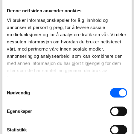
omsorgsbygg er sammen med undervisningsbygg, kontor
og badeanlegg ett av våre primære satsingsområder. Dette
Denne nettsiden anvender cookies
er et oppdrag som passer vår organisasjon svært godt, sier
Vi bruker informasjonskapsler for å gi innhold og
Roger Nygård, leder for NCCs byggvirksomhet i Norge.
annonser et personlig preg, for å levere sosiale
mediefunksjoner og for å analysere trafikken vår. Vi deler
Som valgt samspillsentreprenør vil NCC ha ansvar for
dessuten informasjon om hvordan du bruker nettstedet
utviklingsfasen, detaljprosjektering og utførelse av
vårt, med partnerne våre innen sosiale medier,
komplette arbeider. Entreprisen vil bestå av innvendig og
annonsering og analysearbeid, som kan kombinere den
utvendig rehabilitering og sluttproduktet skal fremstå slik
med annen informasjon du har gjort tilgjengelig for dem,
at kommunens helseressurser kan utnyttes på best mulig
eller som de har samlet inn gjennom din bruk av
måte. Videre planlegges det å etablere en brønnpark for
tjenestene deres.
energi til oppvarming. Bygget som skal rehabiliteres er på
Samtykkevalg
totalt seks etasjer og totalt areal (BTA) er 6.000
Nødvendig
kvadratmeter.
I utviklings- og byggefasen vil NCC benytte teknologiske
Egenskaper
løsninger/BIM, som skaper økt felles forståelse for valgte
løsninger og gir god dokumentasjon av sluttproduktet. God
Statistikk
dokumentasjon og brukerveiledning vil gi reduserte