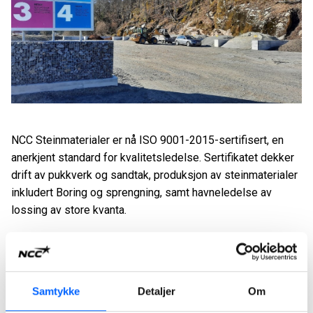
NCC Steinmaterialer er nå ISO 9001-2015-sertifisert, en
anerkjent standard for kvalitetsledelse. Sertifikatet dekker
drift av pukkverk og sandtak, produksjon av steinmaterialer
inkludert Boring og sprengning, samt havneledelse av
lossing av store kvanta.
- Dette er et tydelig bevis på den grundige jobben som blir
gjort rundt kvalitetssikring internt. Alle våre avdelingssjefer
har jobbet systematisk for å hele tiden forbedret prosesser
og interne rutiner i Steinmaterialer Norge. Jeg er veldig
Samtykke
Detaljer
Om
stolt over å ha fått dette sertifikatet, sier direktør i