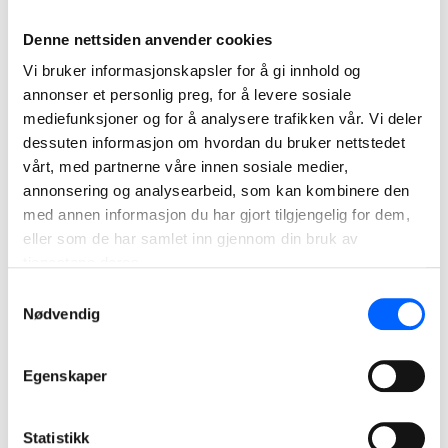
Steinmaterialer Norge, Frode Jørgensen.
Denne nettsiden anvender cookies
Det var allerede to NCC-havner som var ISO-sertifisert,
Vi bruker informasjonskapsler for å gi innhold og
henholdsvis Valberg og på Helle, så systemene lå til rette
annonser et personlig preg, for å levere sosiale
for at hele Steinmaterialer kunne få sertifikatet. Det er
mediefunksjoner og for å analysere trafikken vår. Vi deler
revisjonsfirmaet Kiwa som har stått for den eksterne
dessuten informasjon om hvordan du bruker nettstedet
revisjonen som ble gjort i oktober i 2020.
vårt, med partnerne våre innen sosiale medier,
annonsering og analysearbeid, som kan kombinere den
- Etter første revisjonsrunde fikk vi et par enkle avvik som
med annen informasjon du har gjort tilgjengelig for dem,
vi enkelt kunne lukke. Vi har et godt samarbeid med Kiwa,
eller som de har samlet inn gjennom din bruk av
og vi har fått gode tilbakemeldinger på hva vi kan fortsette
tjenestene deres.
å utbedre, slik at vi på sikt blant annet kan redusere
Samtykkevalg
dokumentasjonsmengden. Det handler om å lære å jobbe
Nødvendig
smartere, noe vi alltid ønsker, sier KS-leder i
Steinmaterialer, Morten Solli.
Egenskaper
Virksomhetsrapport for hyppigere oppfølging
Et av tiltakene som har blitt satt er en halvårig oppdatering
Statistikk