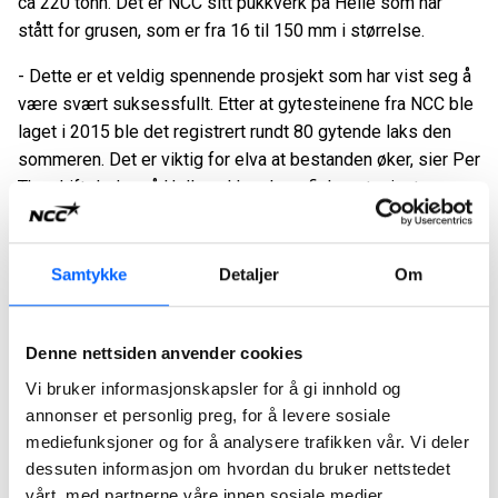
ca 220 tonn. Det er NCC sitt pukkverk på Helle som har
stått for grusen, som er fra 16 til 150 mm i størrelse.
- Dette er et veldig spennende prosjekt som har vist seg å
være svært suksessfullt. Etter at gytesteinene fra NCC ble
laget i 2015 ble det registrert rundt 80 gytende laks den
sommeren. Det er viktig for elva at bestanden øker, sier Per
Thu, driftsleder på Helle pukkverk og fiskeentusiast.
Dette samarbeidsprosjektet er i utgangspunktet et
forskningsprosjekt. Dykkere har blitt brukt i elva for å
Samtykke
Detaljer
Om
kartlegge strømninger i elva, og steinen har blitt lagt ut på
anvisning fra hydrolog fra UNI Miljø. Det har i etterkant blitt
laget en håndbok for hvordan lage gyteplasser, basert på
Denne nettsiden anvender cookies
blant annet erfaringene og produktene Helle pukkverk har
Vi bruker informasjonskapsler for å gi innhold og
levert.
annonser et personlig preg, for å levere sosiale
mediefunksjoner og for å analysere trafikken vår. Vi deler
- Det er naturstein vi har lagt ut. Steinen har blitt sortert hos
dessuten informasjon om hvordan du bruker nettstedet
oss før de blir lagt ut. For at den skal fungere som
vårt, med partnerne våre innen sosiale medier,