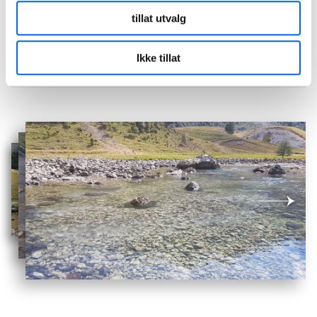
Per Thu
Site Manager, NCC Industry
tillat utvalg
+47 913 29 020
Send epost
Ikke tillat