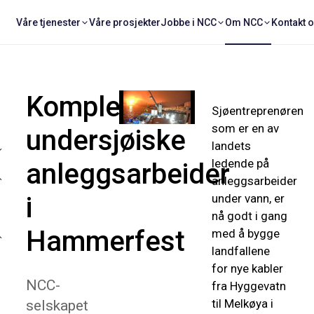
Våre tjenester
Våre prosjekter
Jobbe i NCC
Om NCC
Kontakt 
Komplekse
Sjøentreprenøren
som er en av
undersjøiske
landets
ledende på
anleggsarbeider
anleggsarbeider
i
under vann, er
nå godt i gang
Hammerfest
med å bygge
landfallene
for nye kabler
NCC-
fra Hyggevatn
til Melkøya i
selskapet