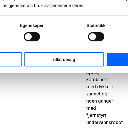
Entreprenørservice
 inn gjennom din bruk av tjenestene deres.
AS.
–
Jobben er
Egenskaper
Statistikk
kompleks. Det
er arbeider
med tungt
utstyr som
grabb og med
tillat utvalg
tunge løft i
sjøen,
kombinert
med dykker i
vannet og
noen ganger
med
fjernstyrt
undervannsrobot