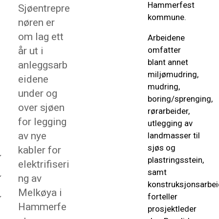
Hammerfest
Sjøentrepre
kommune.
nøren er
om lag ett
Arbeidene
år ut i
omfatter
blant annet
anleggsarb
miljømudring,
eidene
mudring,
under og
boring/sprenging,
over sjøen
rørarbeider,
for legging
utlegging av
av nye
landmasser til
sjøs og
kabler for
plastringsstein,
elektrifiseri
samt
ng av
konstruksjonsarbei
Melkøya i
forteller
Hammerfe
prosjektleder