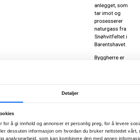
anlegget, som
tar imot og
prosesserer
naturgass fra
Snøhvitfeltet i
Barentshavet.
Byggherre er
Equinor.
Hovedentreprenør
er Leonhard
Nilsen og
Detaljer
Sønner AS.
Sjøentreprenøren
AS er
ookies
underentreprenør,
 for å gi innhold og annonser et personlig preg, for å levere sos
sammen med
deler dessuten informasjon om hvordan du bruker nettstedet vårt,
mellom annet
og analysearbeid, som kan kombinere den med annen informasjon d