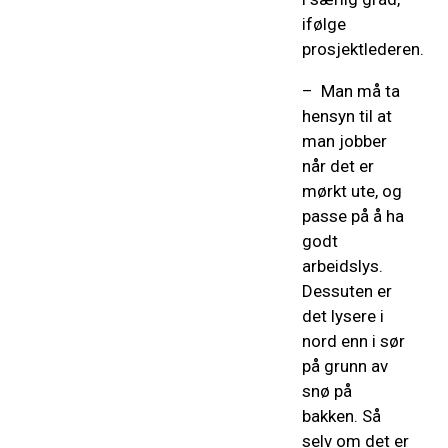
ifølge
prosjektlederen.
–
Man må ta
hensyn til at
man jobber
når det er
mørkt ute, og
passe på å ha
godt
arbeidslys.
Dessuten er
det lysere i
nord enn i sør
på grunn av
snø på
bakken. Så
selv om det er