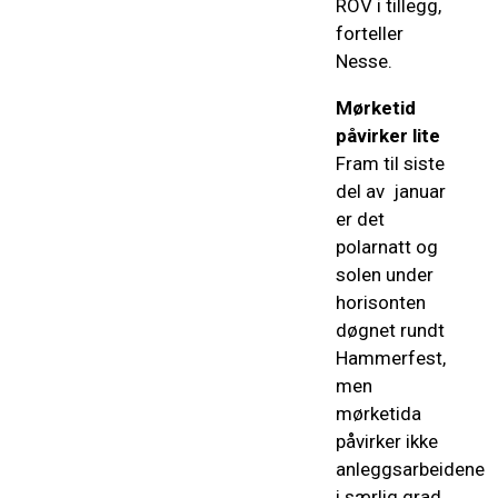
ROV i tillegg,
forteller
Nesse.
Mørketid
påvirker lite
Fram til siste
del av januar
er det
polarnatt og
solen under
horisonten
døgnet rundt
Hammerfest,
men
mørketida
påvirker ikke
anleggsarbeidene
i særlig grad,