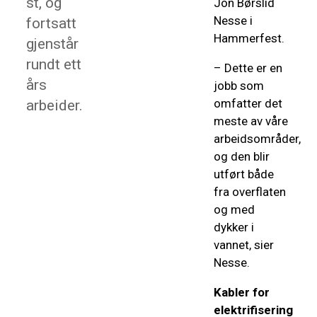
st, og
Jon Børslid
Nesse i
fortsatt
Hammerfest.
gjenstår
rundt ett
– Dette er en
års
jobb som
omfatter det
arbeider.
meste av våre
arbeidsområder,
og den blir
utført både
fra overflaten
og med
dykker i
vannet, sier
Nesse.
Kabler for
elektrifisering