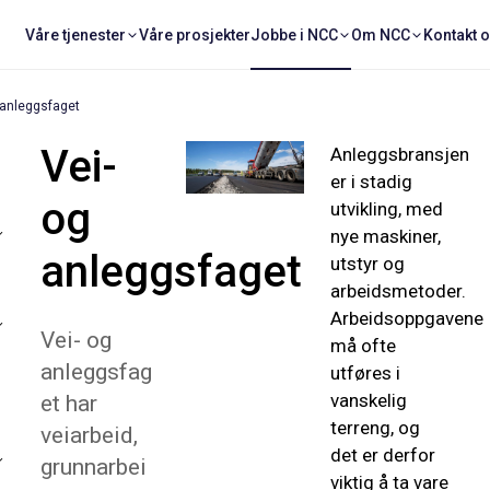
Våre tjenester
Våre prosjekter
Jobbe i NCC
Om NCC
Kontakt 
 anleggsfaget
Vei-
Anleggsbransjen
er i stadig
og
utvikling, med
nye maskiner,
anleggsfaget
utstyr og
arbeidsmetoder.
Arbeidsoppgavene
Vei- og
må ofte
anleggsfag
utføres i
vanskelig
et har
terreng, og
veiarbeid,
det er derfor
grunnarbei
viktig å ta vare