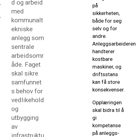
d og arbeid
på
med
sikkerheten,
kommunalt
både for seg
ekniske
selv og for
andre.
anlegg som
Anleggsarbeideren
sentrale
handterer
arbeidsomr
kostbare
åde. Faget
maskiner, og
skal sikre
driftsstans
samfunnet
kan få store
konsekvenser.
s behov for
vedlikehold
Opplæringen
og
skal bidra til å
utbygging
gi
kompetanse
av
på anleggs-
infrastruktu