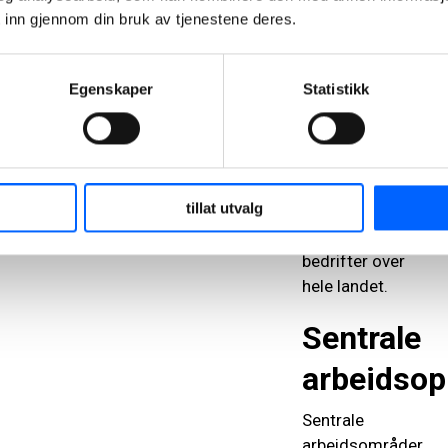
anleggsfagarbeide
 inn gjennom din bruk av tjenestene deres.
kan du få jobb
i veivesenet,
kommuner
Egenskaper
Statistikk
eller
entreprenørfirmaer
Faget utøves i
store og små,
tillat utvalg
private og
offentlige
bedrifter over
hele landet.
Sentrale
arbeidsop
Sentrale
arbeidsområder