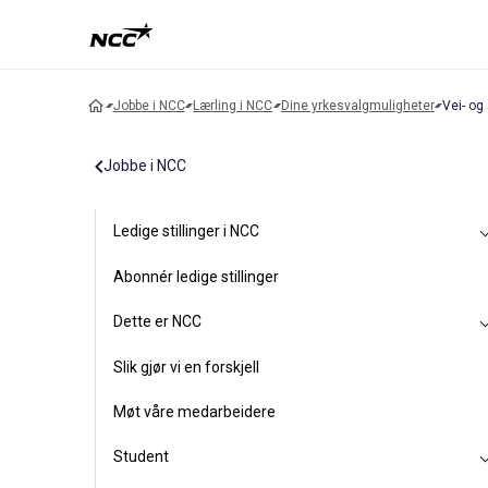
Jobbe i NCC
Lærling i NCC
Dine yrkesvalgmuligheter
Vei- og
Jobbe i NCC
Ledige stillinger i NCC
Abonnér ledige stillinger
Dette er NCC
Slik gjør vi en forskjell
Møt våre medarbeidere
Student