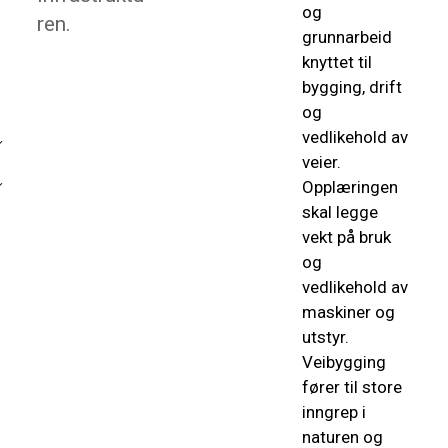
og
ren.
grunnarbeid
knyttet til
bygging, drift
og
vedlikehold av
veier.
Opplæringen
skal legge
vekt på bruk
og
vedlikehold av
maskiner og
utstyr.
Veibygging
fører til store
inngrep i
naturen og