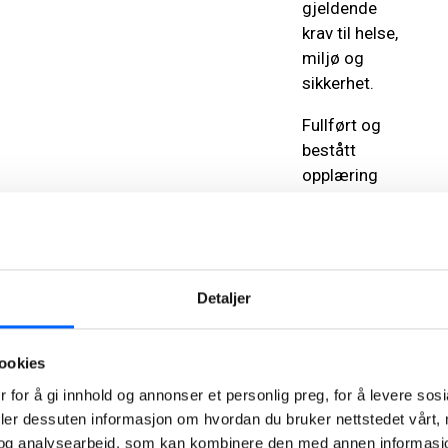
gjeldende
krav til helse,
miljø og
sikkerhet.
Fullført og
bestått
opplæring
fører fram til
fagbrev.
Yrkestittel er
veg- og
Detaljer
anleggsarbeider.
Aktuelle
ookies
arbeidsst
 for å gi innhold og annonser et personlig preg, for å levere sos
deler dessuten informasjon om hvordan du bruker nettstedet vårt,
Som vei- og
og analysearbeid, som kan kombinere den med annen informasjon d