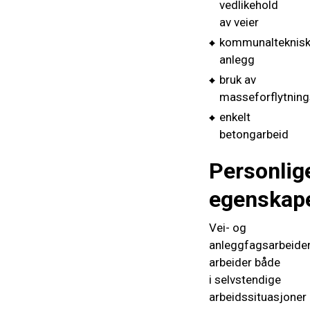
vedlikehold
av veier
kommunalteknis
anlegg
bruk av
masseforflytnin
enkelt
betongarbeid
Personlig
egenskap
Vei- og
anleggfagsarbeide
arbeider både
i selvstendige
arbeidssituasjoner