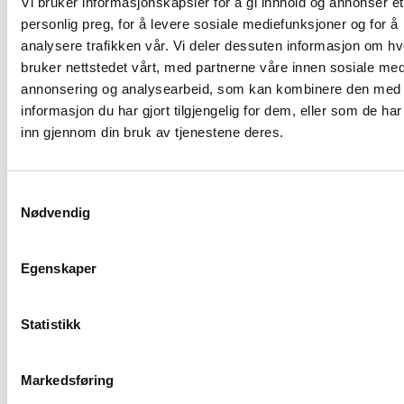
Vi bruker informasjonskapsler for å gi innhold og annonser et
trives i NCC.
personlig preg, for å levere sosiale mediefunksjoner og for å
analysere trafikken vår. Vi deler dessuten informasjon om h
Møt våre
bruker nettstedet vårt, med partnerne våre innen sosiale med
medarbeidere
annonsering og analysearbeid, som kan kombinere den med
informasjon du har gjort tilgjengelig for dem, eller som de ha
inn gjennom din bruk av tjenestene deres.
Det er nå 6
ledige
stillinger i
Samtykkevalg
Nødvendig
NCC i
Norge
Egenskaper
Jobbtittel
Sjøentreprenør
søker
Statistikk
Bergsprenger
Sjøentreprenør
Markedsføring
søker Skipsfør