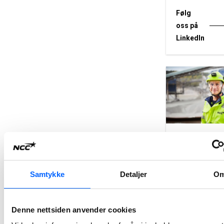
Følg
oss på
LinkedIn
Møt vår
medarbe
Samtykke
Detaljer
O
Lurer du på hv
er å jobbe i NC
forteller noen 
medarbeidere 
Denne nettsiden anvender cookies
arbeidsdag og 