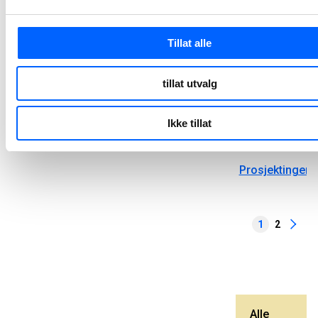
og båtførere D
D5
Head of Cost
Tillat alle
Management
Green Industry
tillat utvalg
Transformatio
Anleggsleder
Ikke tillat
Tunnel
Prosjektingeni
1
2
Alle