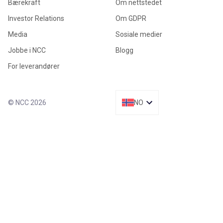
Bærekraft
Om nettstedet
Investor Relations
Om GDPR
Media
Sosiale medier
Jobbe i NCC
Blogg
For leverandører
© NCC 2026
NO