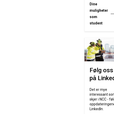
Dine
muligheter
som
student
Følg oss
på Linke
Det er mye
interessant so
skjer i NCC - føl
oppdateringen
LinkedIn.