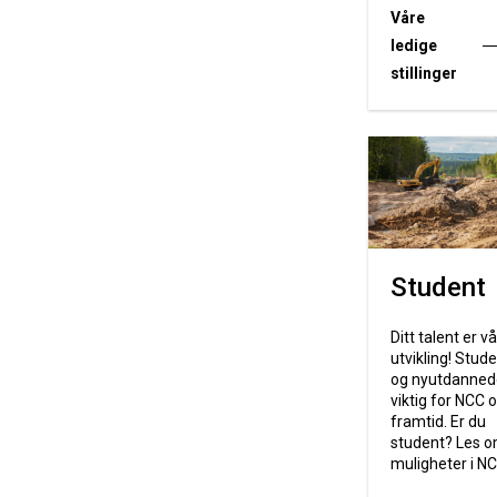
Våre
ledige
stillinger
Student
Ditt talent er vå
utvikling! Stud
og nyutdanned
viktig for NCC 
framtid. Er du
student? Les o
muligheter i NC