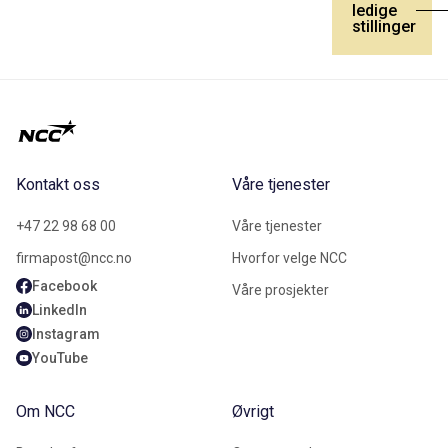
ledige
stillinger
Kontakt oss
Våre tjenester
+47 22 98 68 00
Våre tjenester
firmapost@ncc.no
Hvorfor velge NCC
Facebook
Våre prosjekter
LinkedIn
Instagram
YouTube
Om NCC
Øvrigt