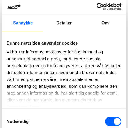
Les mer om prosjektet
2026
Samtykke
Detaljer
Om
Denne nettsiden anvender cookies
Vi bruker informasjonskapsler for å gi innhold og
annonser et personlig preg, for å levere sosiale
mediefunksjoner og for å analysere trafikken vår. Vi deler
dessuten informasjon om hvordan du bruker nettstedet
vårt, med partnerne våre innen sosiale medier,
annonsering og analysearbeid, som kan kombinere den
med annen informasjon du har gjort tilgjengelig for dem,
Stasjonstiltak Strømmen-Oslo-Ski
eller som de har samlet inn gjennom din bruk av
NCC har inngått samspillskontrakt med Bane NOR for
tjenestene deres.
ombygging og tilpasning av åtte jernbanestasjoner i Oslo-
regionen for nye togsett.
Samtykkevalg
Nødvendig
Les mer om prosjektet