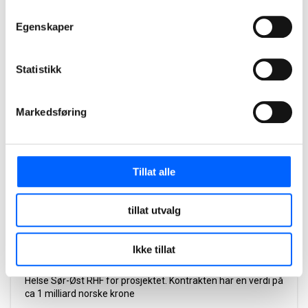
Egenskaper
2026
Statistikk
Markedsføring
Tillat alle
Ny Sikkerhetspsykiatri på Ila, Bærum
tillat utvalg
NCC har etablert bygget for sikkerhetspsykiatri med
tilhørende uteområder og perimetersikring. Bygget har to
Ikke tillat
hoveddeler, en for døgnenheter og et mottaksbygg. Totalt
er bygget på 14 500 kvm. NCC har signert kontrakt med
Helse Sør-Øst RHF for prosjektet. Kontrakten har en verdi på
ca 1 milliard norske krone