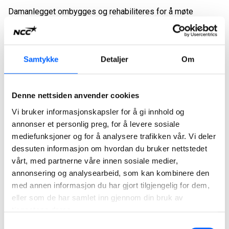
Damanlegget ombygges og rehabiliteres for å møte
dagens krav til sikkerhet og funksjonalitet.
NCC har tidligere gjennomført en rekke bygg- og
utbedringsarbeider ved norske dam- og kraftanlegg, blant
Samtykke
Detaljer
Om
annet
Dammer i Bergen og Bremanger
,
Hogga dam i
Telemark
og ved
Dam Svartavatn i Bergen
.
Denne nettsiden anvender cookies
Vi bruker informasjonskapsler for å gi innhold og
annonser et personlig preg, for å levere sosiale
mediefunksjoner og for å analysere trafikken vår. Vi deler
dessuten informasjon om hvordan du bruker nettstedet
vårt, med partnerne våre innen sosiale medier,
annonsering og analysearbeid, som kan kombinere den
med annen informasjon du har gjort tilgjengelig for dem,
eller som de har samlet inn gjennom din bruk av
tjenestene deres.
Samtykkevalg