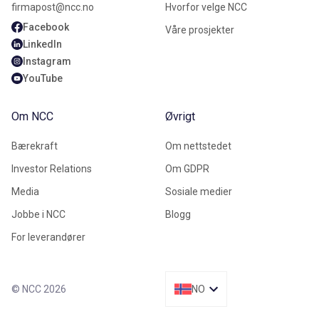
firmapost@ncc.no
Hvorfor velge NCC
Facebook
Våre prosjekter
LinkedIn
Instagram
YouTube
Om NCC
Øvrigt
Bærekraft
Om nettstedet
Investor Relations
Om GDPR
Media
Sosiale medier
Jobbe i NCC
Blogg
For leverandører
© NCC 2026
NO