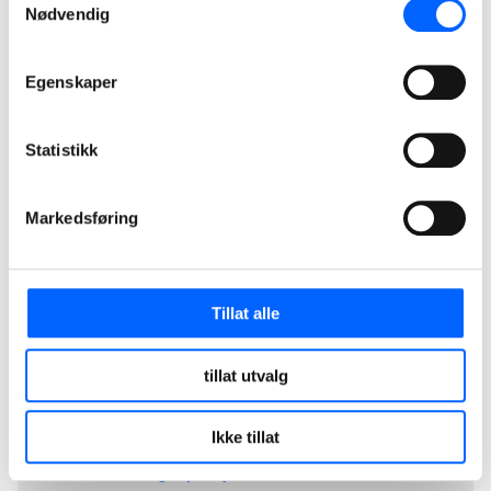
Nødvendig
Steffen Dale
Egenskaper
Leder Civil West NO, NCC
+47 938 97 460
Statistikk
Send epost
Markedsføring
Fakta
Prosjekt:
Rehabilitering og ombygging damanlegg
Byggetid:
Januar 2025 – vår 2026
Tillat alle
Kunde:
Østfold Energi AS
Kontraktsverdi:
Ca 65 MNOK
tillat utvalg
Ikke tillat
Aktuelle lenker
Østfold Energis prosjektside