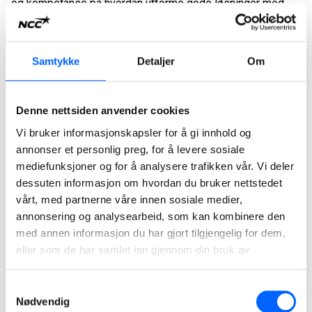
og kompetanse på hvordan utforme gode løsninger med
denne graden av skjerming og sikkerhet, som det er innen
sikkerhetspsykiatri. Med dette prosjektet har NCC, sammen
med Helse Sør-Øst RHF og samarbeidspartnere, utviklet
Samtykke
Detaljer
Om
denne kompetansen ytterligere gjennom en meget
produktiv og verdiskapende samspillsfase.
Denne nettsiden anvender cookies
-Samspillsgruppen har gjennomført arbeidet med
Vi bruker informasjonskapsler for å gi innhold og
medvirkning fra Oslo Universitets-sykehus. De har vært
annonser et personlig preg, for å levere sosiale
prosjektets viktigste informasjonskilde i hva som er viktig
mediefunksjoner og for å analysere trafikken vår. Vi deler
for både pasienter, ansatte og andre brukere av bygget.
dessuten informasjon om hvordan du bruker nettstedet
Samspill, kommunikasjon og en byggherre som har utvist
vårt, med partnerne våre innen sosiale medier,
tillit har vært en suksessfaktor i dette prosjektet.
annonsering og analysearbeid, som kan kombinere den
med annen informasjon du har gjort tilgjengelig for dem,
Vi er utrolig stålt av å ha tatt del i dette viktige
eller som de har samlet inn gjennom din bruk av
samfunnsoppdraget, sier avdelingsleder i NCC, Bjørn
tjenestene deres.
Kristian Hole.
Samtykkevalg
Nødvendig