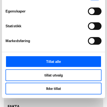
Egenskaper
Statistikk
Markedsføring
Tillat alle
Bjørn Kristian Hole
Distriktsleder Avdeling Sør, Østlandet, NCC
tillat utvalg
Building Nordics
+47 920 88 901
Ikke tillat
Send epost
FAKTA