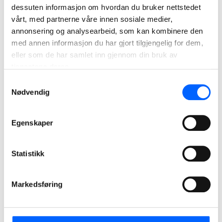
dessuten informasjon om hvordan du bruker nettstedet
vårt, med partnerne våre innen sosiale medier,
annonsering og analysearbeid, som kan kombinere den
med annen informasjon du har gjort tilgjengelig for dem,
eller som de har samlet inn gjennom din bruk av
tjenestene deres.
Samtykkevalg
Nødvendig
Egenskaper
Bybanen Bergen
Statistikk
Bybanen Utbygging
Markedsføring
Bybanen Utbygging
Tidligere prosjekter