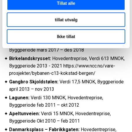
Tillat alle
D16 Fyllingsdalen:
Verdi 207 MNOK, Byggeperiode april
2019 - sommer 2021
tillat utvalg
Mur Bane NOR:
Verdi 29 MNOK, Byggperiode okt 2018
– april 2019
Ikke tillat
Utfylling Store Lungegårdsvann:
Verdi 77 MNOK,
Byggperiode mars 2017 – des 2018
Birkelandskrysset:
Hovedentreprise, Verdi 613 MNOK,
Byggperiode 2013 - 2021 https://www.ncc.no/vare-
prosjekter/bybanen-c13-kokstad-bergen/
Gangbro Skjoldstølen:
Verdi 17,5 MNOK, Byggperiode
april 2013 – nov 2013
Lagunen:
Verdi 130 MNOK, Hovedentreprise,
Byggperiode feb 2011 – okt 2012
Apeltunveien:
Verdi 15 MNOK, Hovedentreprise,
Byggperiode Okt 2010 – feb 2011
Danmarksplass – Fabrikkgaten:
Hovedentreprise,