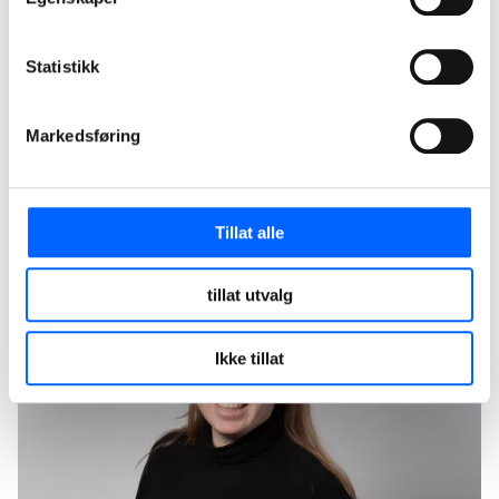
Espen Allum
Statistikk
Manager of Market and Sales, Export,
Steinmaterialer, NCC Industry
Markedsføring
+47 911 91 990
Send epost
Tillat alle
tillat utvalg
Ikke tillat