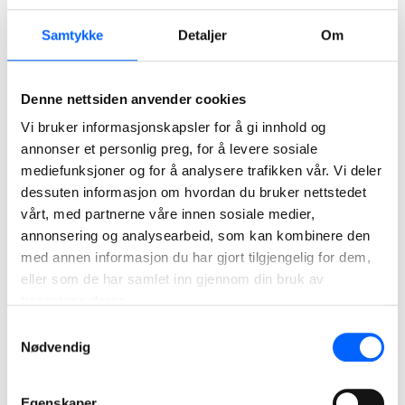
Samtykke
Detaljer
Om
Karl-Martin Holmberg
Key Account Sales, Steinmaterialer, NCC Industry
Denne nettsiden anvender cookies
Vi bruker informasjonskapsler for å gi innhold og
+47 905 38 700
annonser et personlig preg, for å levere sosiale
Send epost
mediefunksjoner og for å analysere trafikken vår. Vi deler
dessuten informasjon om hvordan du bruker nettstedet
vårt, med partnerne våre innen sosiale medier,
annonsering og analysearbeid, som kan kombinere den
med annen informasjon du har gjort tilgjengelig for dem,
eller som de har samlet inn gjennom din bruk av
tjenestene deres.
Samtykkevalg
Nødvendig
Egenskaper