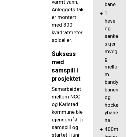
varmt vann.
bane
Anleggets tak
1
er montert
heve
med 300
og
kvadratmeter
senke
solceller.
skjer
mveg
Suksess
g
med
mello
samspill i
m
prosjektet
bandy
Samarbeidet
banen
mellom NCC
og
og Karlstad
hocke
kommune ble
ybane
gjennomført i
ne
samspill og
400m
startet i juni
løype