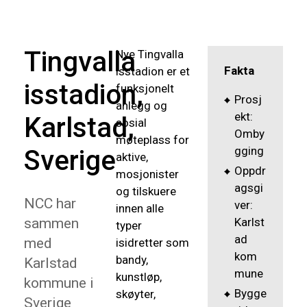
Tingvalla
Nye Tingvalla
Fakta
isstadion er et
isstadion,
funksjonelt
Prosj
anlegg og
ekt:
Karlstad,
sosial
Omby
møteplass for
gging
Sverige
aktive,
Oppdr
mosjonister
agsgi
og tilskuere
NCC har
ver:
innen alle
sammen
Karlst
typer
ad
med
isidretter som
kom
bandy,
Karlstad
mune
kunstløp,
kommune i
Bygge
skøyter,
Sverige