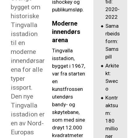
tid:
ishockey og
bygget om
2020-
publikumsløp.
historiske
2022
Moderne
Tingvalla
Sama
innendørs
isstadion
rbeids
arena
form:
til en
Sams
Tingvalla
moderne
pill
isstadion,
innendørsar
Arkite
bygget i 1967,
ena for alle
kt:
var fra starten
typer
Swec
en
issport.
o
kunstfrossen
Den nye
utendørs
Kontr
bandy- og
Tingvalla
aktsu
skøytebane,
m:
isstadion er
som med sine
180
en av Nord-
drøyt 12.000
millio
Europas
kvadratmeter
ner