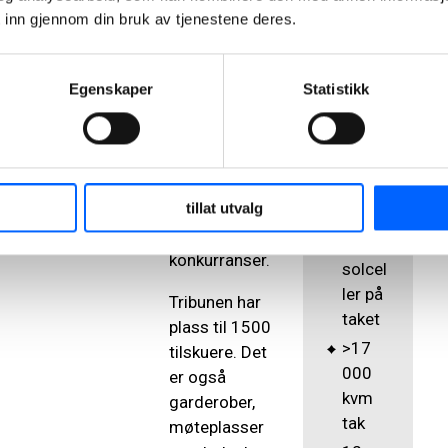
hvor stativer
ygg
 inn gjennom din bruk av tjenestene deres.
og enkelte
sølv
deler er
(ikke
bygget i
sertifi
Egenskaper
Statistikk
limtre. En
sert)
åpningspartisjon
900
gir mulighet
kvadr
for en
atmet
tillat utvalg
skøytebane i
er
full lengde for
med
konkurranser.
solcel
ler på
Tribunen har
taket
plass til 1500
>17
tilskuere. Det
000
er også
kvm
garderober,
tak
møteplasser