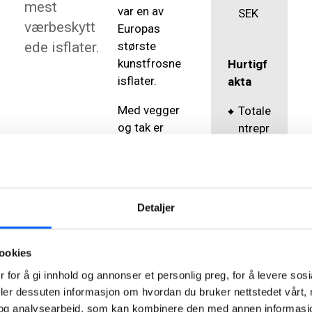
mest
var en av
SEK
værbeskytt
Europas
ede isflater.
største
kunstfrosne
Hurtigf
isflater.
akta
Med vegger
Totale
og tak er
ntrepr
utearenaen
ise
omgjort til en
med
moderne
sams
innendørs
pill
Detaljer
arena med tre
for
isflater – en
sama
bandybane og
rbeid
ookies
to ishaller.
Bygg
 for å gi innhold og annonser et personlig preg, for å levere sos
Rammen
for
deler dessuten informasjon om hvordan du bruker nettstedet vårt,
består av stål,
miljøb
og analysearbeid, som kan kombinere den med annen informasjon d