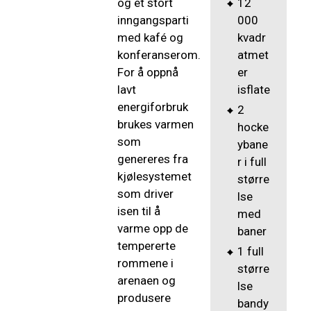
12
og et stort
000
inngangsparti
kvadr
med kafé og
atmet
konferanserom.
er
For å oppnå
isflate
lavt
energiforbruk
2
brukes varmen
hocke
som
ybane
genereres fra
r i full
kjølesystemet
større
som driver
lse
isen til å
med
varme opp de
baner
tempererte
1 full
rommene i
større
arenaen og
lse
produsere
bandy