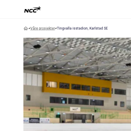
Våre prosjekter
Tingvalla isstadion, Karlstad SE