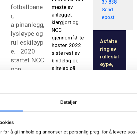
37 838
fotballbane
meste av
Send
anlegget
r,
epost
klargjort og
alpinanlegg,
NCC
lysløype og
gjennomførte
Asfalte
rulleskiløyp
høsten 2022
ring av
e. I 2020
siste rest av
rulleskil
startet NCC
bindelag og
øype,
slitelag på
opp
Marikoll
løypen.
arbeidet
en
med å
Idretts
I en
anlegg
forberede
rulleskiløype
Finoppr
Detaljer
en ny
er det
etting
avgjørende
rulleskiløyp
og
med jevnhet
e. Slitelaget
ookies
asfalter
og med
ble
 for å gi innhold og annonser et personlig preg, for å levere sos
ing av
perfekte