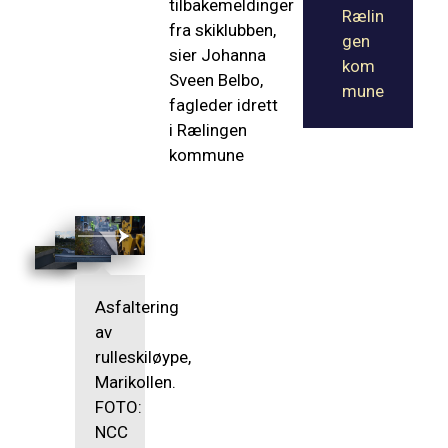
tilbakemeldinger
Rælin
fra skiklubben,
gen
sier Johanna
kom
Sveen Belbo,
mune
fagleder idrett
i Rælingen
kommune
Asfaltering
av
rulleskiløype,
Marikollen.
FOTO:
NCC