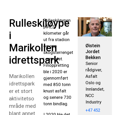
Rulleskiløype
Rulleskiløypen
på 2,5
i
kilometer går
ut fra stadion
Marikollen
Øistein
og opp
Jordet
skogsterrenget
idrettspark
Bekken
i området.
Senior
Finoppretting
rådgiver,
ble i 2020 er
Marikollen
Asfalt
gjennomført
Oslo og
idrettspark
med 850 tonn
Innlandet,
er et stort
knust asfalt
NCC
og senere 730
aktivitetso
Industry
tonn bindlag.
mråde med
+47 452
blant annet
I 2020 ble det