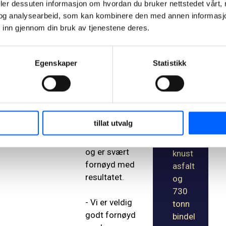
asfaltert
deler dessuten informasjon om hvordan du bruker nettstedet vårt,
2,5
skjøter.
og analysearbeid, som kan kombinere den med annen informasjon d
høsten
kilomet
 inn gjennom din bruk av tjenestene deres.
Arbeidet i
er
2022.
Marikollen
rulleskil
idrettspark er
øype.
Egenskaper
Statistikk
utført jobben
Finop
for Rælingen
pretti
kommune.
ng
Skiklubben har
med
tillat utvalg
vært ute og
850
testet løypa
tonn
og er svært
knust
fornøyd med
asfalt
resultatet.
og
730
- Vi er veldig
tonn
godt fornøyd
bindel