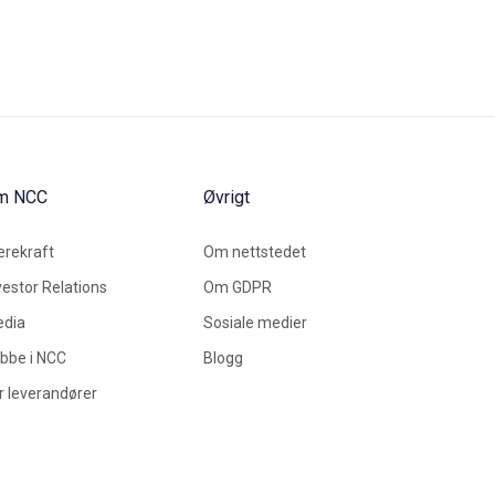
m NCC
Øvrigt
rekraft
Om nettstedet
vestor Relations
Om GDPR
dia
Sosiale medier
bbe i NCC
Blogg
r leverandører