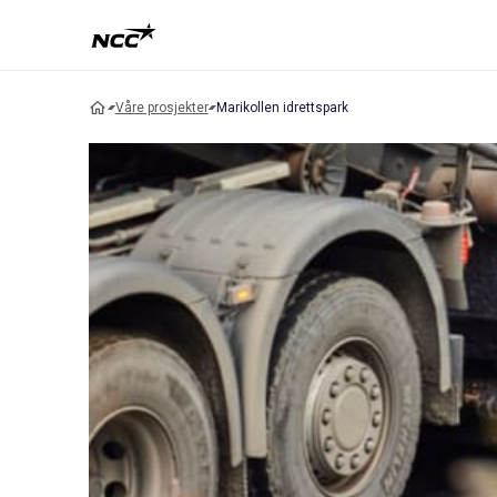
Våre prosjekter
Marikollen idrettspark