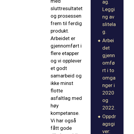
med
ag.
sluttresultatet
Leggi
og prosessen
ng av
frem til ferdig
slitela
produkt.
g.
Arbeidet er
Arbei
gjennomført i
det
flere etapper
gjenn
og vi opplever
omfø
et godt
rt i to
samarbeid og
omga
ikke minst
nger i
flotte
2020
asfaltlag med
og
høy
2022.
kompetanse.
Oppdr
Vi har også
agsgi
fått gode
ver: