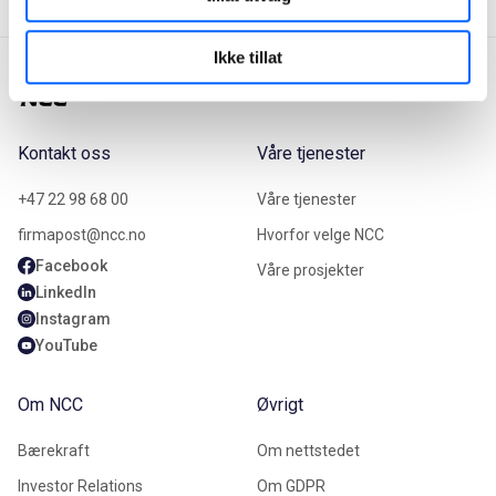
Ikke tillat
Kontakt oss
Våre tjenester
+47 22 98 68 00
Våre tjenester
firmapost@ncc.no
Hvorfor velge NCC
Facebook
Våre prosjekter
LinkedIn
Instagram
YouTube
Om NCC
Øvrigt
Bærekraft
Om nettstedet
Investor Relations
Om GDPR