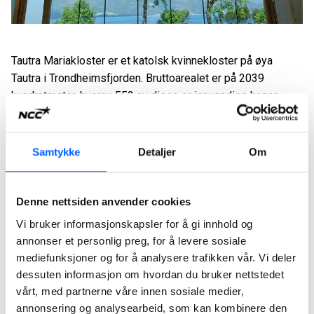
Tautra Mariakloster er et katolsk kvinnekloster på øya
Tautra i Trondheimsfjorden. Bruttoarealet er på 2039
kvadratmeter, hvorav 552 av disse er innvendige hager.
Byggets konstruksjon er i limtre og har en utvendig
bekledning av Otta-skifer.
Samtykke
Detaljer
Om
Tautra Mariakloster ble kåret til Årets Bygg 2006 i bygg- og
anleggsbransjen. I uttalelsen fra juryen heter det blant
annet:"Det har en klar miljøprofil og har en spennende
Denne nettsiden anvender cookies
arkitektur. Det er komplekst, og har tatt i bruk ulike
Vi bruker informasjonskapsler for å gi innhold og
materialer. Oppdragsgiveren har vært krevende og spesiell
annonser et personlig preg, for å levere sosiale
– men er i ettertid svært fornøyd. Entreprenøren får det
mediefunksjoner og for å analysere trafikken vår. Vi deler
beste skussmål fra oppdragsgiveren."
dessuten informasjon om hvordan du bruker nettstedet
vårt, med partnerne våre innen sosiale medier,
annonsering og analysearbeid, som kan kombinere den