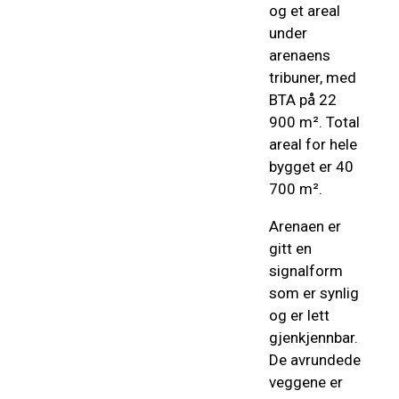
og et areal
under
arenaens
tribuner, med
BTA på 22
900 m². Total
areal for hele
bygget er 40
700 m².
Arenaen er
gitt en
signalform
som er synlig
og er lett
gjenkjennbar.
De avrundede
veggene er