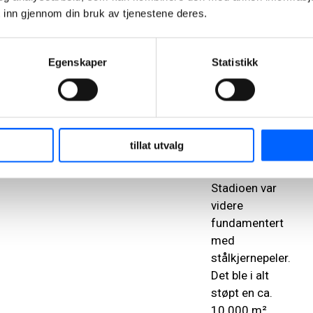
for seg og
 inn gjennom din bruk av tjenestene deres.
stabilisert på
et
Egenskaper
Statistikk
montasjetårn
midt i hallen
før det ble
koblet
sammen til en
tillat utvalg
komplett
drager.
Stadioen var
videre
fundamentert
med
stålkjernepeler.
Det ble i alt
støpt en ca.
10 000 m²