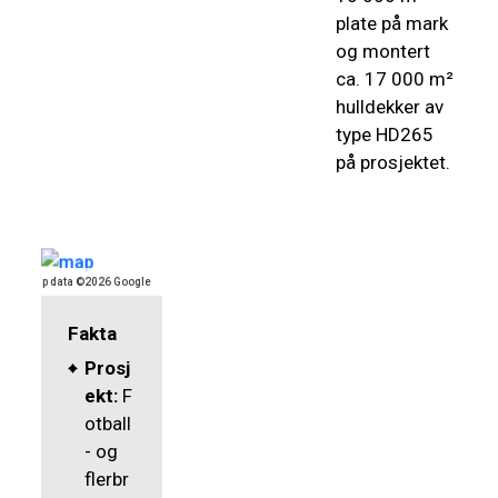
plate på mark
og montert
ca. 17 000 m²
hulldekker av
type HD265
på prosjektet.
Map data ©2026 Google
Fakta
Prosj
ekt:
F
otball
- og
flerbr