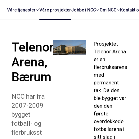
Våre tjenester
Våre prosjekter
Jobbe i NCC
Om NCC
Kontakt 
Telenor
Prosjektet
Telenor Arena
Arena,
er en
flerbruksarena
Bærum
med
permanent
tak. Da den
NCC har fra
ble bygget var
2007-2009
den den
første
bygget
overdekkede
fotball- og
fotballarena i
flerbruksst
sitt slag i