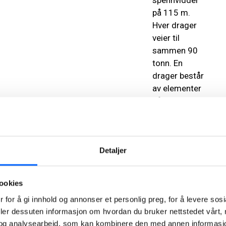
spennvidder
på 115 m.
Hver drager
veier til
sammen 90
tonn. En
drager består
av elementer
på 20 m, som
var den
maksimallengden
som var
Detaljer
praktisk mulig
å
transportere.
ookies
Elementene
 for å gi innhold og annonser et personlig preg, for å levere sos
ble heist opp i
deler dessuten informasjon om hvordan du bruker nettstedet vårt,
halvdeler hver
og analysearbeid, som kan kombinere den med annen informasjon d