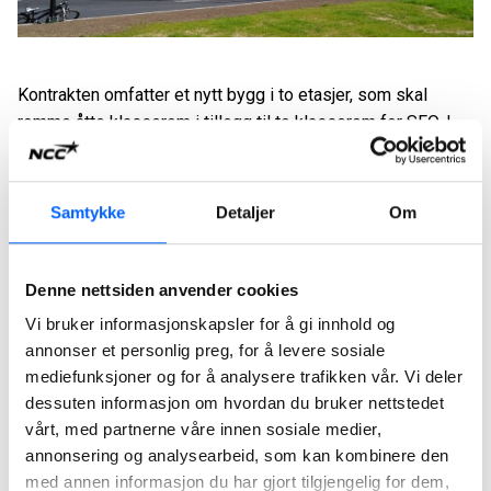
Kontrakten omfatter et nytt bygg i to etasjer, som skal
romme åtte klasserom i tillegg til to klasserom for SFO. I
tillegg bygges nye arealer i en forlengelse av eksisterende
administrasjonsbygg, med kantine for bruk som
forsamlingslokale, samt kjøkken og møterom.
Samtykke
Detaljer
Om
Prosjektet omfatter også rehabilitering av
administrasjonsbygget. Arbeidene skal ferdigstilles til
Denne nettsiden anvender cookies
skolestart 2015.
Vi bruker informasjonskapsler for å gi innhold og
annonser et personlig preg, for å levere sosiale
mediefunksjoner og for å analysere trafikken vår. Vi deler
dessuten informasjon om hvordan du bruker nettstedet
vårt, med partnerne våre innen sosiale medier,
annonsering og analysearbeid, som kan kombinere den
med annen informasjon du har gjort tilgjengelig for dem,