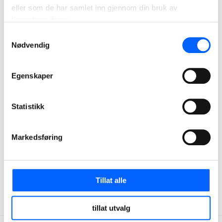
eller som de har samlet inn gjennom din bruk av
tjenestene deres.
Samtykkevalg
Nødvendig
Map data ©2026 Google
Fakta
Egenskaper
Prosjekt:
Rehabilitering og tilbygg av Søbakken
skole
Statistikk
Byggetid:
Juni 2014 - august 2015
Kunde:
Elverum Kommune
Markedsføring
Entrepriseform:
Totalentreprise
Kontrakt:
79 millioner kroner
Tillat alle
Arkitekt:
Aursand og Spangen AS
tillat utvalg