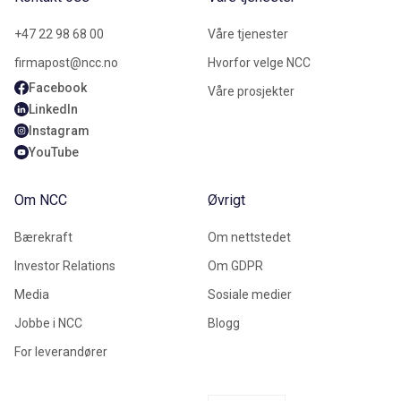
+47 22 98 68 00
Våre tjenester
firmapost@ncc.no
Hvorfor velge NCC
Facebook
Våre prosjekter
LinkedIn
Instagram
YouTube
Om NCC
Øvrigt
Bærekraft
Om nettstedet
Investor Relations
Om GDPR
Media
Sosiale medier
Jobbe i NCC
Blogg
For leverandører