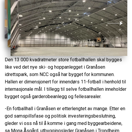
Den 13 000 kvadratmeter store fotballhallen skal bygges
like ved det nye ski- og hoppanlegget i Granåsen
idrettspark, som NCC også har bygget for kommunen.
Hallen er dimensjonert for innendørs 11-fotball i henhold til
internasjonale mål. I tillegg til selve fotballhallen inneholder
bygget også garderobeanlegg og fellesarealer.
-En fotballhall i Granåsen er etterlengtet av mange. Etter en
god samspillsfase og politisk investeringsbeslutning,
gleder vi oss nå til å komme i gang med byggearbeidene,
sa Mona Åsgård, utbyggingsleder Granåsen i Trondheim