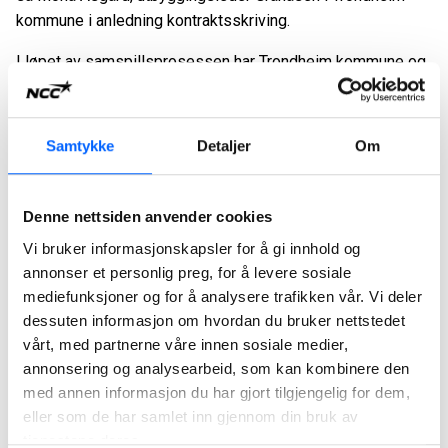
kommune i anledning kontraktsskriving.
I løpet av samspillsprosessen har Trondheim kommune og
NCC jobbet frem løsninger som har bidratt til å redusere
kostnadene i forhold til utgangspunktet.
Samtykke
Detaljer
Om
- Det har vært en svært god prosess og vi har fått
maksimalt ut av et forbilledlig samspill hvor vi har utnyttet
hverandres kompetanse optimalt. Dette har blitt et
Denne nettsiden anvender cookies
kjempeprosjekt som hele Trondheim kan nyte godt av,
Vi bruker informasjonskapsler for å gi innhold og
kommenterte Lars Petter Gamlem, distriktsleder for NCC
annonser et personlig preg, for å levere sosiale
Building Midt-Norge.
mediefunksjoner og for å analysere trafikken vår. Vi deler
Plu
sshusstandard
dessuten informasjon om hvordan du bruker nettstedet
NCC og Trondheim kommune har et sterkt fokus på gode
vårt, med partnerne våre innen sosiale medier,
bærekraftige løsninger i prosjektet. Utførelsen på
annonsering og analysearbeid, som kan kombinere den
med annen informasjon du har gjort tilgjengelig for dem,
byggeplassen vil være tilnærmet utslippsfri, hvor
eller som de har samlet inn gjennom din bruk av
elektriske maskiner med mulighet for hurtiglading skal
tjenestene deres.
anvendes.
Hallen skal bygges energieffektiv med