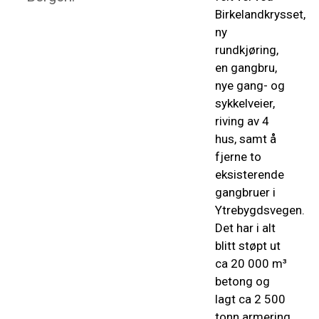
Birkelandkrysset,
ny
rundkjøring,
en gangbru,
nye gang- og
sykkelveier,
riving av 4
hus, samt å
fjerne to
eksisterende
gangbruer i
Ytrebygdsvegen.
Det har i alt
blitt støpt ut
ca 20 000 m³
betong og
lagt ca 2 500
tonn armering