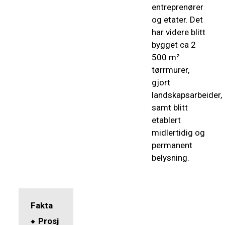
entreprenører
og etater. Det
har videre blitt
bygget ca 2
500 m²
tørrmurer,
gjort
landskapsarbeider,
samt blitt
etablert
midlertidig og
permanent
belysning.
Fakta
Prosj