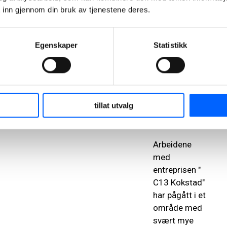
gang- og
 inn gjennom din bruk av tjenestene deres.
sykkelbru over
Birkelandskrysset.
Egenskaper
Statistikk
Flyplassvegen
og
Ytrebygdsvegen
har også blitt
lagt om i løpet
tillat utvalg
av
anleggsperioden.
Arbeidene
med
entreprisen "
C13 Kokstad"
har pågått i et
område med
svært mye