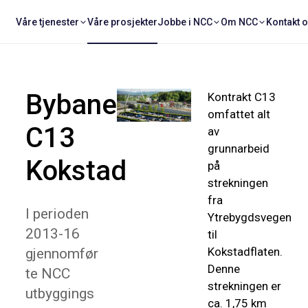
Våre tjenester
Våre prosjekter
Jobbe i NCC
Om NCC
Kontakt 
Bybanen
Kontrakt C13
omfattet alt
C13
av
grunnarbeid
Kokstad
på
strekningen
fra
I perioden
Ytrebygdsvegen
2013-16
til
Kokstadflaten.
gjennomfør
Denne
te NCC
strekningen er
utbyggings
ca. 1,75 km