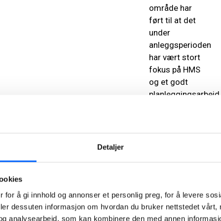
område har
ført til at det
under
anleggsperioden
har vært stort
fokus på HMS
og et godt
planleggingsarbeid
For å få til en
hensiktsmessig
trafikkavvikling
har det blant
Detaljer
annet blitt
bygget
ookies
midlertidig
bussterminal,
 for å gi innhold og annonser et personlig preg, for å levere sos
samt
deler dessuten informasjon om hvordan du bruker nettstedet vårt,
midlertidig
og analysearbeid, som kan kombinere den med annen informasjon d