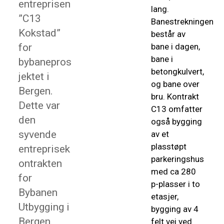
entreprisen
lang.
”C13
Banestrekningen
Kokstad”
består av
for
bane i dagen,
bane i
bybanepros
betongkulvert,
jektet i
og bane over
Bergen.
bru. Kontrakt
Dette var
C13 omfatter
den
også bygging
syvende
av et
plasstøpt
entreprisek
parkeringshus
ontrakten
med ca 280
for
p-plasser i to
Bybanen
etasjer,
Utbygging i
bygging av 4
Bergen.
felt vei ved