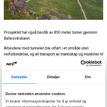
Prosjektet har også består av 850 meter tunnel gjennom
Ballesvikskaret.
Arbeidene med tunnelen ble utført i et område uten
veiforbindelse, og all transport av mannskap og maskiner til
tunnelarbeidet foregikk over Gryllefjorden med
båttransport. Dette var i hovedsak et tiltak for å bedre
veisikkerheten i forhold til dagens rasutsatte
Samtykke
Detaljer
Om
veistrekninger på fylkesvei 86, som er veiforbindelsen til
tettstedene Gryllefjord og Torsken på yttersida av Senja.
Steinmassene fra tunnelen ble lagt i sjøfyllinger på begge
Denne nettsiden anvender cookies
sider av Gryllefjorden som etablering av landfester for en
Vi bruker informasjonskapsler for å gi innhold og
bro.
annonser et personlig preg, for å levere sosiale