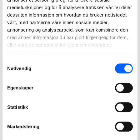
mediefunksjoner og for å analysere trafikken vår. Vi deler
dessuten informasjon om hvordan du bruker nettstedet
vårt, med partnerne våre innen sosiale medier,
Fakta
annonsering og analysearbeid, som kan kombinere den
Prosjekt:
Veibygging
med annen informasjon du har gjort tilgjengelig for dem,
Kunde:
Statens vegvesen
eller som de har samlet inn gjennom din bruk av
tjenestene deres.
Kontrakt:
161 millioner kroner
Samtykkevalg
Byggetid:
2010 - 2012
Nødvendig
Entrepriseform:
Hovedentreprise
Egenskaper
Statistikk
Markedsføring