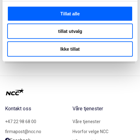
Tillat alle
Svein-Arne Sivertsen
tillat utvalg
Divisjonssjef Infrastructure, NCC Infrastructure
+47 992 35 657
Ikke tillat
Send epost
Kontakt oss
Våre tjenester
+47 22 98 68 00
Våre tjenester
firmapost@ncc.no
Hvorfor velge NCC