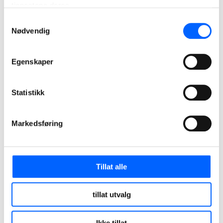
tjenestene deres.
Samtykkevalg
Nødvendig
Egenskaper
Tautra Mariakloster, Trondheim
Statistikk
Årets bygg 2006
Markedsføring
Les mer om prosjektet
2005
Tillat alle
tillat utvalg
Ikke tillat