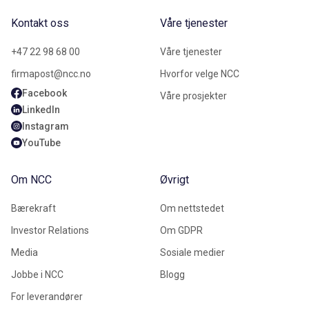
Kontakt oss
Våre tjenester
+47 22 98 68 00
Våre tjenester
firmapost@ncc.no
Hvorfor velge NCC
Facebook
Våre prosjekter
LinkedIn
Instagram
YouTube
Om NCC
Øvrigt
Bærekraft
Om nettstedet
Investor Relations
Om GDPR
Media
Sosiale medier
Jobbe i NCC
Blogg
For leverandører