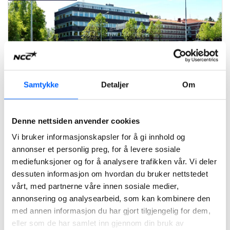
Samtykke
Detaljer
Om
Denne nettsiden anvender cookies
Lysaker Nova, Oslo
Lysaker Nova er et GreenBuilding-prosjekt.
Vi bruker informasjonskapsler for å gi innhold og
annonser et personlig preg, for å levere sosiale
Les mer om prosjektet
mediefunksjoner og for å analysere trafikken vår. Vi deler
dessuten informasjon om hvordan du bruker nettstedet
vårt, med partnerne våre innen sosiale medier,
2006
annonsering og analysearbeid, som kan kombinere den
med annen informasjon du har gjort tilgjengelig for dem,
eller som de har samlet inn gjennom din bruk av