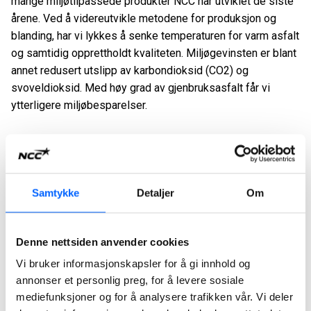
mange miljøtilpassede produkter NCC har utviklet de siste
årene. Ved å videreutvikle metodene for produksjon og
blanding, har vi lykkes å senke temperaturen for varm asfalt
og samtidig opprettholdt kvaliteten. Miljøgevinsten er blant
annet redusert utslipp av karbondioksid (CO2) og
svoveldioksid. Med høy grad av gjenbruksasfalt får vi
ytterligere miljøbesparelser.
Miljøregnskap
Samtykke
Detaljer
Om
NCC påtok seg å føre et detaljert miljøregnskap for hele
asfaltleveransen til prosjektet, fra asfaltproduksjon og
transport til drivstofforbruk for utleggingen. NCCs utlegger
Denne nettsiden anvender cookies
og alt av maskiner i prosjektet gikk på miljødiesel HVO100.
Vi bruker informasjonskapsler for å gi innhold og
Det ble valgt transportør som benytter utelukkende biler
annonser et personlig preg, for å levere sosiale
med Euro 6 motor som går på milesBIO HVO100 laget av
mediefunksjoner og for å analysere trafikken vår. Vi deler