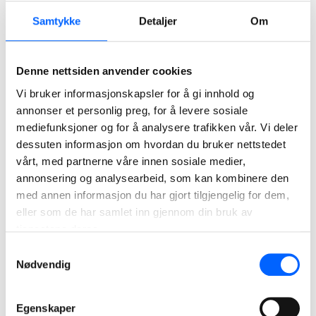
Derfor må spisskompetansen inn tidlig
Samtykke
Detaljer
Om
2026-05-18 13:54
Stålkonstruksjoner krever millimeterpresisjon, stram
logistikk og en gjennomføring uten feilmargin. Når flere
Denne nettsiden anvender cookies
hundre tonn stål skal planlegges, produseres og monteres,
Vi bruker informasjonskapsler for å gi innhold og
er det ikke materialet som avgjør resultatet – men hvor
annonser et personlig preg, for å levere sosiale
tidlig kompetansen kobles på.
mediefunksjoner og for å analysere trafikken vår. Vi deler
Trepellets gir lavere utslipp og mer
dessuten informasjon om hvordan du bruker nettstedet
forutsigbar asfaltproduksjon i Bergen
vårt, med partnerne våre innen sosiale medier,
annonsering og analysearbeid, som kan kombinere den
2026-05-08 08:35
med annen informasjon du har gjort tilgjengelig for dem,
Asfaltproduksjon er energikrevende. Derfor er valg av
eller som de har samlet inn gjennom din bruk av
energikilde avgjørende dersom bransjen skal kutte
tjenestene deres.
klimagassutslipp og samtidig sikre stabil drift. Denne uken
Samtykkevalg
tok NCC nok et viktig steg i denne omstillingen, da vi satte
Nødvendig
trepellets i ordinær drift som fyringskilde ved vår
asfaltfabrikk i Rådal i Bergen.
Egenskaper