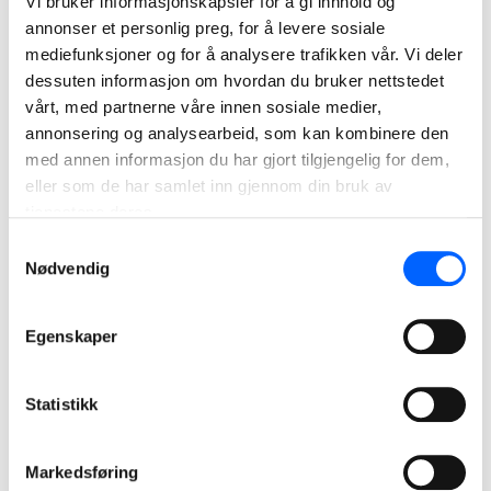
Vi bruker informasjonskapsler for å gi innhold og
annonser et personlig preg, for å levere sosiale
mediefunksjoner og for å analysere trafikken vår. Vi deler
dessuten informasjon om hvordan du bruker nettstedet
vårt, med partnerne våre innen sosiale medier,
annonsering og analysearbeid, som kan kombinere den
med annen informasjon du har gjort tilgjengelig for dem,
eller som de har samlet inn gjennom din bruk av
Bakkeåsen omsorgsboliger
tjenestene deres.
NCC har bygget åtte samlokaliserte leiligheter for Horten
kommune. Omsorgsboligene er bygget med
Samtykkevalg
prefabelementer for bærekonstruksjon og komplette
Nødvendig
massivtreelementer.
Egenskaper
Les mer om prosjektet
2012
Statistikk
Markedsføring