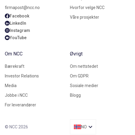
firmapost@ncc.no
Hvorfor velge NCC
Facebook
Våre prosjekter
LinkedIn
Instagram
YouTube
Om NCC
Øvrigt
Bærekraft
Om nettstedet
Investor Relations
Om GDPR
Media
Sosiale medier
Jobbe i NCC
Blogg
For leverandører
© NCC 2026
NO