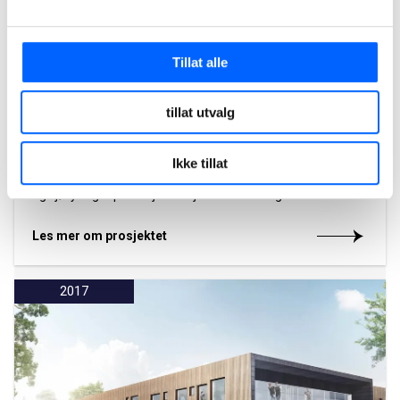
Tillat alle
tillat utvalg
Ballesvikskartunnelen, Senja
Ikke tillat
NCC har bygget Ballesvikskartunnelen med tilstøtende veier
og sjøfyllinger på Senja. Prosjektet ble ferdigstilt i 2012.
Les mer om prosjektet
2017