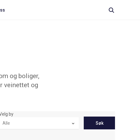
oss
om og boliger,
r veinettet og
Velg by
Søk