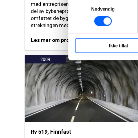
Samtykkevalg
med entreprisen ”Fantoft-Nesttun” som er en
Nødvendig
del av bybaneprosjektet i Bergen. Prosjektet
omfattet de byggetekniske arbeidene på
strekningen med en lengde på 3,2 km.
Les mer om prosjektet
Ikke tillat
2009
Rv 519, Finnfast