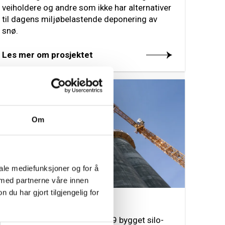
veiholdere og andre som ikke har alternativer
til dagens miljøbelastende deponering av
snø.
Les mer om prosjektet
2009
Om
iale mediefunksjoner og for å
 med partnerne våre innen
u har gjort tilgjengelig for
Ewos råvaresilo, Førde
NCC har i perioden 2008-2009 bygget silo-