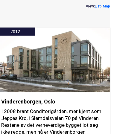
View:
List
⬩
Map
2012
Vinderenborgen, Oslo
I 2008 brant Conditorigården, mer kjent som
Jeppes Kro, i Slemdalsveien 70 på Vinderen.
Restene av det verneverdige bygget lot seg
ikke redde, men nå er Vinderenborgen