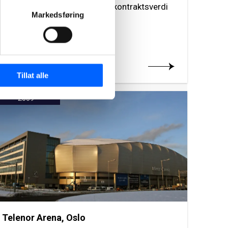
anlegg for EWOS Florø, til en kontraktsverdi
Markedsføring
på 100 MNOK.
Les mer om prosjektet
Tillat alle
2009
Telenor Arena, Oslo