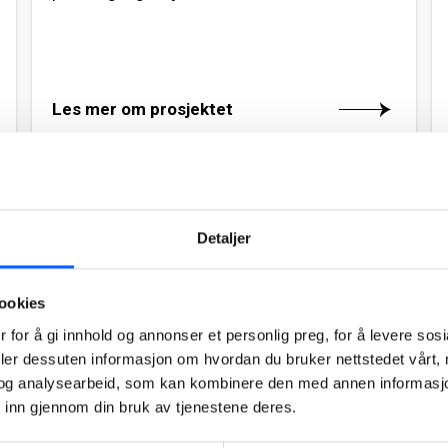
Les mer om prosjektet
2010
Detaljer
ookies
 for å gi innhold og annonser et personlig preg, for å levere sos
deler dessuten informasjon om hvordan du bruker nettstedet vårt,
og analysearbeid, som kan kombinere den med annen informasjon d
Ringeriksbadet, Hønefoss
 inn gjennom din bruk av tjenestene deres.
Ringeriksbadet er et nytt badeanlegg i