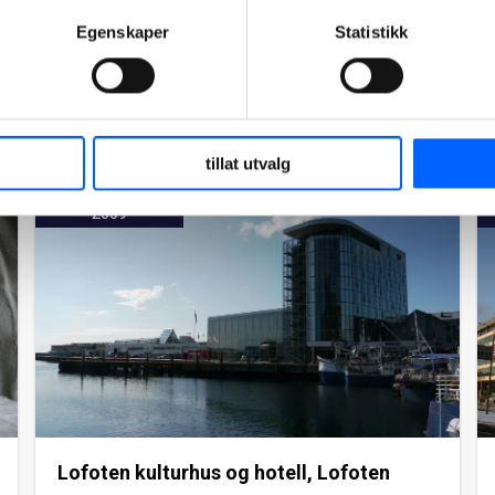
nærheten av Hønefoss. NCC har vært
Egenskaper
Statistikk
totalentreprenør for byggingen.
Les mer om prosjektet
tillat utvalg
2009
Lofoten kulturhus og hotell, Lofoten