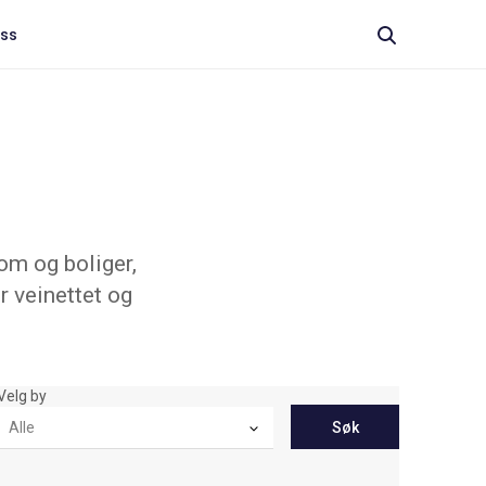
oss
om og boliger,
r veinettet og
Velg by
Søk