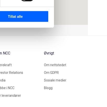
Tillat alle
m NCC
Øvrigt
rekraft
Om nettstedet
vestor Relations
Om GDPR
dia
Sosiale medier
bbe i NCC
Blogg
r leverandører