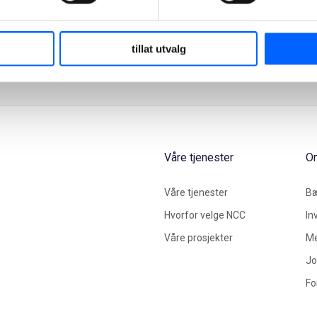
tillat utvalg
Våre tjenester
O
Våre tjenester
Bæ
Hvorfor velge NCC
In
Våre prosjekter
Me
Jo
Fo