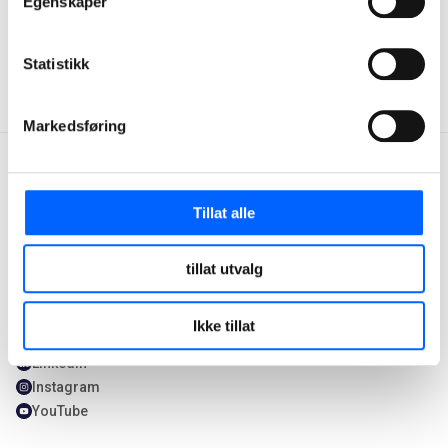
Egenskaper
Statistikk
Markedsføring
Tillat alle
Kontakt oss
Våre tjenester
tillat utvalg
+47 22 98 68 00
Våre tjenester
firmapost@ncc.no
Hvorfor velge NCC
Ikke tillat
Facebook
Våre prosjekter
LinkedIn
Instagram
YouTube