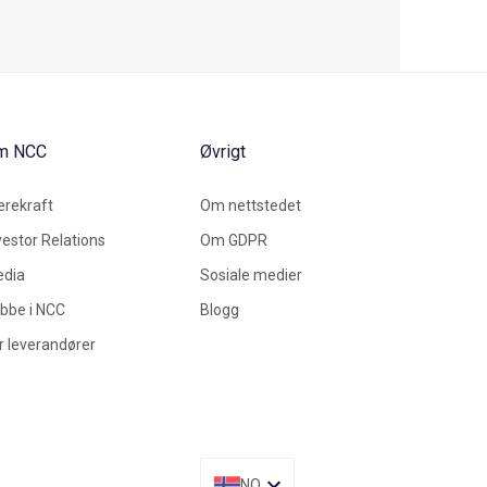
m NCC
Øvrigt
rekraft
Om nettstedet
vestor Relations
Om GDPR
dia
Sosiale medier
bbe i NCC
Blogg
r leverandører
NO