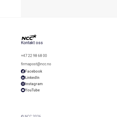
Kontakt oss
+47 22 98 68 00
firmapost@ncc.no
Facebook
LinkedIn
Instagram
YouTube
© NCC 2026