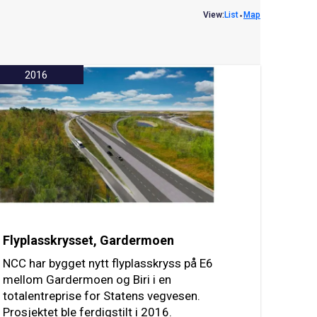
View:
List
⬩
Map
2016
Flyplasskrysset, Gardermoen
NCC har bygget nytt flyplasskryss på E6
mellom Gardermoen og Biri i en
totalentreprise for Statens vegvesen.
Prosjektet ble ferdigstilt i 2016.