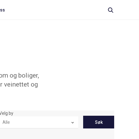
oss
om og boliger,
r veinettet og
Velg by
Søk