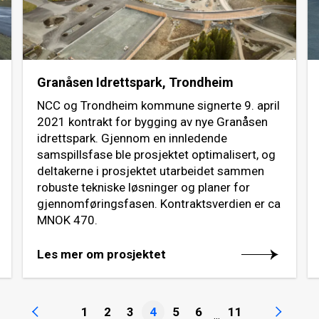
Granåsen Idrettspark, Trondheim
NCC og Trondheim kommune signerte 9. april
2021 kontrakt for bygging av nye Granåsen
idrettspark. Gjennom en innledende
samspillsfase ble prosjektet optimalisert, og
deltakerne i prosjektet utarbeidet sammen
robuste tekniske løsninger og planer for
gjennomføringsfasen. Kontraktsverdien er ca
MNOK 470.
Les mer om prosjektet
1
2
3
4
5
6
11
...