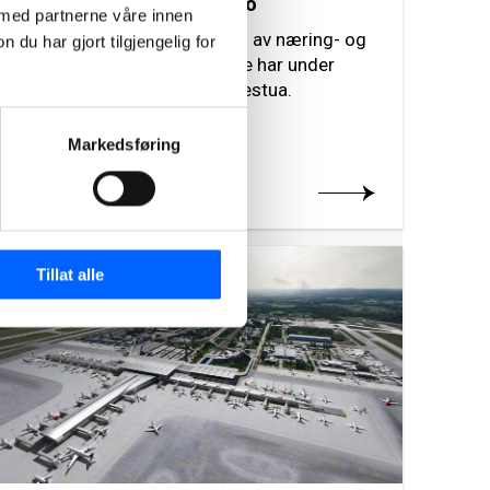
Gamle Ringeriksvei 36, Oslo
 med partnerne våre innen
Prosjektet blir en videreføring av næring- og
u har gjort tilgjengelig for
boligprosjektene NCC allerede har under
oppføring for Profier på Bekkestua.
Markedsføring
Les mer om prosjektet
2014
Tillat alle