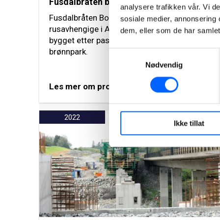
Fusdalbråten botiltak, Asker
analysere trafikken vår. Vi 
Fusdalbråten Botiltak er et botilbud for
sosiale medier, annonsering 
rusavhengige i Asker kommune. Bygget er
dem, eller som de har samlet
bygget etter passivhus standard og har egen
brønnpark.
Samtykkevalg
Nødvendig
Les mer om prosjektet
2022
Ikke tillat