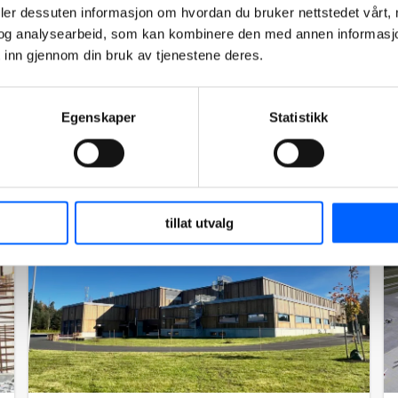
Fv 456 Kolsdalen-Lumberkrysset,
deler dessuten informasjon om hvordan du bruker nettstedet vårt,
Kristiansand
og analysearbeid, som kan kombinere den med annen informasjon d
NCC fikk i 2010, i samarbeid med Repstad
 inn gjennom din bruk av tjenestene deres.
Anlegg AS, i oppdrag å bygge veianlegget Fv
456 Kolsdalen-Lumberkrysset i Kristiansand.
Prosjektet ble avsluttet i 2014.
Egenskaper
Statistikk
Les mer om prosjektet
2025
tillat utvalg