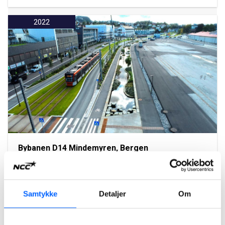
2022
Bybanen D14 Mindemyren, Bergen
NCC har utført byggingen av entreprisen D14 Mindemyren.
Kontrakten med en verdi på MNOK 800 er det ellevte
prosjektet NCC har gjennomført for Bybanen Utbygging.
Samtykke
Detaljer
Om
Les mer om prosjektet