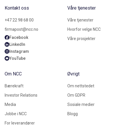
Kontakt oss
Våre tjenester
+47 22 98 68 00
Våre tjenester
firmapost@ncc.no
Hvorfor velge NCC
Facebook
Våre prosjekter
LinkedIn
Instagram
YouTube
Om NCC
Øvrigt
Bærekraft
Om nettstedet
Investor Relations
Om GDPR
Media
Sosiale medier
Jobbe i NCC
Blogg
For leverandører