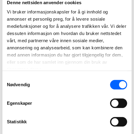
Denne nettsiden anvender cookies
2021
Vi bruker informasjonskapsler for å gi innhold og
annonser et personlig preg, for å levere sosiale
mediefunksjoner og for å analysere trafikken vår. Vi deler
dessuten informasjon om hvordan du bruker nettstedet
vårt, med partnerne våre innen sosiale medier,
annonsering og analysearbeid, som kan kombinere den
med annen informasjon du har gjort tilgjengelig for dem,
eller som de har samlet inn gjennom din bruk av
tjenestene deres.
Samtykkevalg
Bybanen D16 Fyllingsdalen, Bergen
Nødvendig
NCC fikk i 2019 oppdraget med å bygge entreprisen «D16
Fyllingsdalen» som er en del av bybaneprosjektet i Bergen.
Prosjektet er den tiende entreprisekontrakten NCC har med
Egenskaper
Bybanen Utbygging.
Les mer om prosjektet
Statistikk