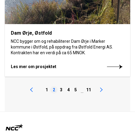
Dam Ørje, Østfold
NCC bygger om og rehabiliterer Dam Ørje i Marker
kommune i Østfold, på oppdrag fra Østfold Energi AS.
Kontrakten har en verdi på ca 65 MNOK.
Les mer om prosjektet
1
2
3
4
5
11
...