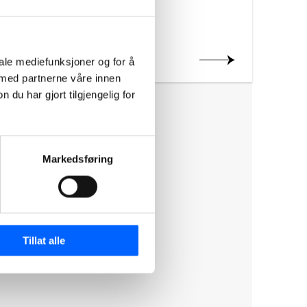
Les mer om prosjektet
iale mediefunksjoner og for å
 med partnerne våre innen
u har gjort tilgjengelig for
Markedsføring
Tillat alle