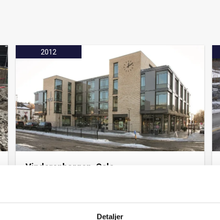
2012
Vinderenborgen, Oslo
I 2008 brant Conditorigården, mer kjent som
Jeppes Kro, i Slemdalsveien 70 på Vinderen.
Restene av det verneverdige bygget lot seg
ikke redde, men nå er Vinderenborgen
Detaljer