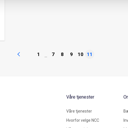
1
7
8
9
10
11
...
Våre tjenester
O
Våre tjenester
Bæ
Hvorfor velge NCC
In