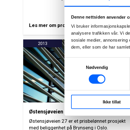
Denne nettsiden anvender c
Les mer om prosjektet
Vi bruker informasjonskapsler
analysere trafikken vår. Vi 
sosiale medier, annonsering 
2013
dem, eller som de har samlet
Samtykkevalg
Nødvendig
Ikke tillat
Østensjøveien 27, Oslo
Østensjøveien 27 er et prisbelønnet prosjekt
med beliggenhet på Brynseng i Oslo.