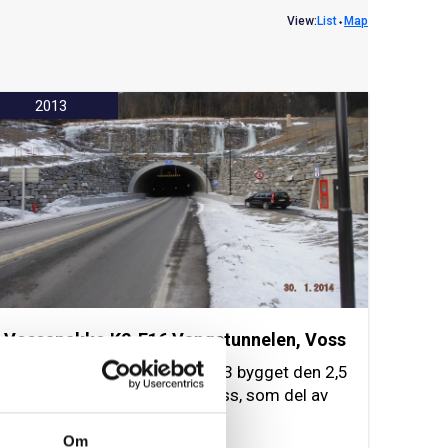
View:
List
⬩
Map
2013
Vossapakko K2-E16 Vangstunnelen, Voss
NCC har i perioden 2011-2013 bygget den 2,5
km lange Vangstunnelen i Voss, som del av
Vossapakko K2-E16.
Om