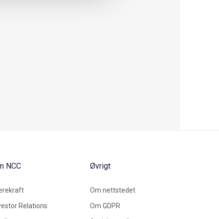
m NCC
Øvrigt
rekraft
Om nettstedet
vestor Relations
Om GDPR