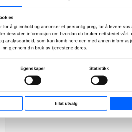
realisert på tomten og setter sitt preg på
nærområdet.
ookies
Les mer om prosjektet
 for å gi innhold og annonser et personlig preg, for å levere sos
deler dessuten informasjon om hvordan du bruker nettstedet vårt,
og analysearbeid, som kan kombinere den med annen informasjon d
 inn gjennom din bruk av tjenestene deres.
Egenskaper
Statistikk
tillat utvalg