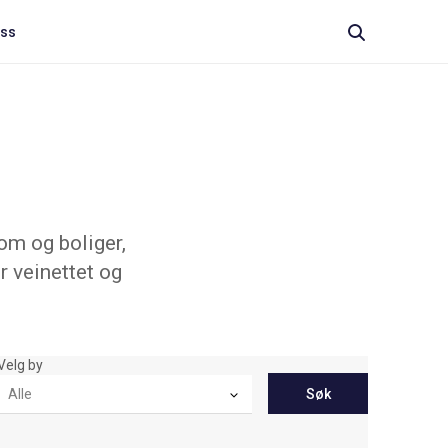
oss
om og boliger,
r veinettet og
Velg by
Søk