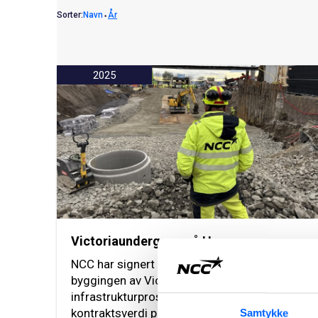
Sorter:
Navn
⬩
År
2025
Victoriaundergang på Hamar
NCC har signert kontrakt med Bane NOR for
byggingen av Victoria-undergangen, et viktig
infrastrukturprosjekt i Hamar. Avtalen har en
kontraktsverdi på ca. NOK 50 millioner.
Samtykke