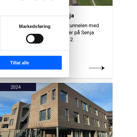
Ballesvikskartunnelen, Senja
NCC har bygget Ballesvikskartunnelen med
Markedsføring
tilstøtende veier og sjøfyllinger på Senja.
Prosjektet ble ferdigstilt i 2012.
Tillat alle
Les mer om prosjektet
2024