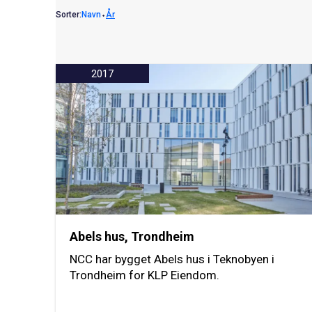
Sorter:
Navn
⬩
År
2017
Abels hus, Trondheim
NCC har bygget Abels hus i Teknobyen i
Trondheim for KLP Eiendom.