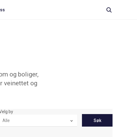
oss
om og boliger,
r veinettet og
Velg by
Søk