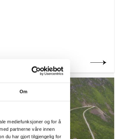
Les mer om prosjektet
2012
Om
iale mediefunksjoner og for å
 med partnerne våre innen
u har gjort tilgjengelig for