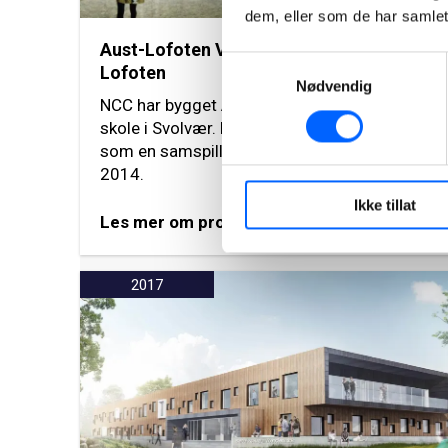
dem, eller som de har samlet
Aust-Lofoten Videregående skole,
Samtykkevalg
Lofoten
Nødvendig
NCC har bygget Aust Lofoten videregående
skole i Svolvær. Prosjektet ble gjennomført
som en samspillentreprise og ble ferdigstilt i
2014.
Ikke tillat
Les mer om prosjektet
2017