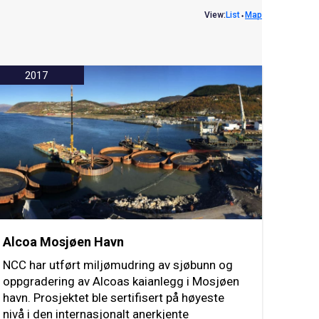
View:
List
⬩
Map
2017
Alcoa Mosjøen Havn
NCC har utført miljømudring av sjøbunn og
oppgradering av Alcoas kaianlegg i Mosjøen
havn. Prosjektet ble sertifisert på høyeste
nivå i den internasjonalt anerkjente