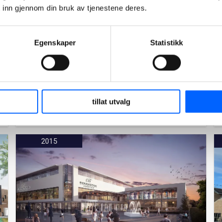
 inn gjennom din bruk av tjenestene deres.
Bakkeåsen omsorgsboliger
NCC har bygget åtte samlokaliserte leiligheter
Egenskaper
Statistikk
for Horten kommune. Omsorgsboligene er
bygget med prefabelementer for
bærekonstruksjon og komplette
massivtreelementer.
tillat utvalg
Les mer om prosjektet
2015