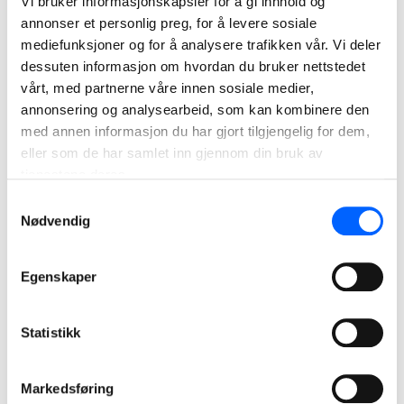
Vi bruker informasjonskapsler for å gi innhold og
annonser et personlig preg, for å levere sosiale
mediefunksjoner og for å analysere trafikken vår. Vi deler
dessuten informasjon om hvordan du bruker nettstedet
vårt, med partnerne våre innen sosiale medier,
annonsering og analysearbeid, som kan kombinere den
med annen informasjon du har gjort tilgjengelig for dem,
eller som de har samlet inn gjennom din bruk av
Bakkeåsen omsorgsboliger
tjenestene deres.
NCC har bygget åtte samlokaliserte leiligheter for Horten
kommune. Omsorgsboligene er bygget med
Samtykkevalg
prefabelementer for bærekonstruksjon og komplette
Nødvendig
massivtreelementer.
Egenskaper
Les mer om prosjektet
2012
Statistikk
Markedsføring