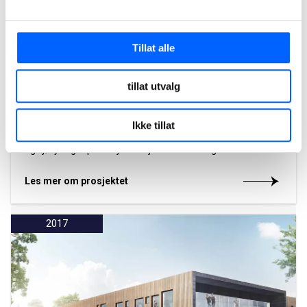
Tillat alle
tillat utvalg
Ballesvikskartunnelen, Senja
Ikke tillat
NCC har bygget Ballesvikskartunnelen med tilstøtende veier
og sjøfyllinger på Senja. Prosjektet ble ferdigstilt i 2012.
Les mer om prosjektet
2017