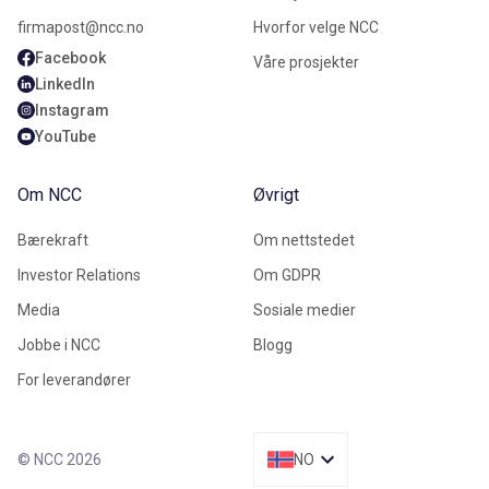
firmapost@ncc.no
Hvorfor velge NCC
Facebook
Våre prosjekter
LinkedIn
Instagram
YouTube
Om NCC
Øvrigt
Bærekraft
Om nettstedet
Investor Relations
Om GDPR
Media
Sosiale medier
Jobbe i NCC
Blogg
For leverandører
© NCC 2026
NO