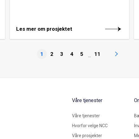
Les mer om prosjektet
1
2
3
4
5
11
...
Våre tjenester
O
Våre tjenester
Bæ
Hvorfor velge NCC
In
Våre prosjekter
Me