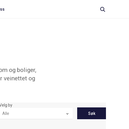
oss
om og boliger,
r veinettet og
Velg by
Søk