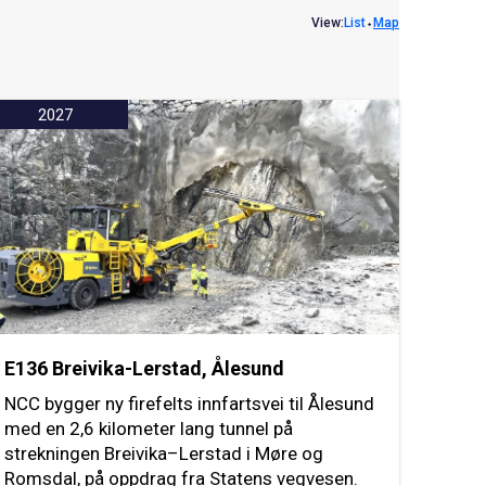
View:
List
⬩
Map
2027
E136 Breivika-Lerstad, Ålesund
NCC bygger ny firefelts innfartsvei til Ålesund
med en 2,6 kilometer lang tunnel på
strekningen Breivika–Lerstad i Møre og
Romsdal, på oppdrag fra Statens vegvesen.