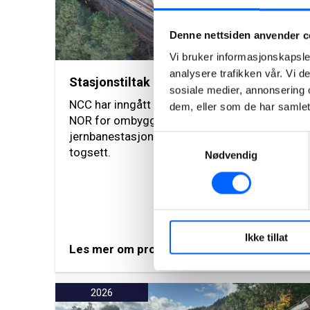
Denne nettsiden anvender c
Vi bruker informasjonskapsler
analysere trafikken vår. Vi 
Stasjonstiltak Strømmen-Oslo-Ski
sosiale medier, annonsering 
NCC har inngått samspillskontrakt med Bane
dem, eller som de har samlet
NOR for ombygging og tilpasning av åtte
jernbanestasjoner i Oslo-regionen for nye
Samtykkevalg
togsett.
Nødvendig
Ikke tillat
Les mer om prosjektet
2026