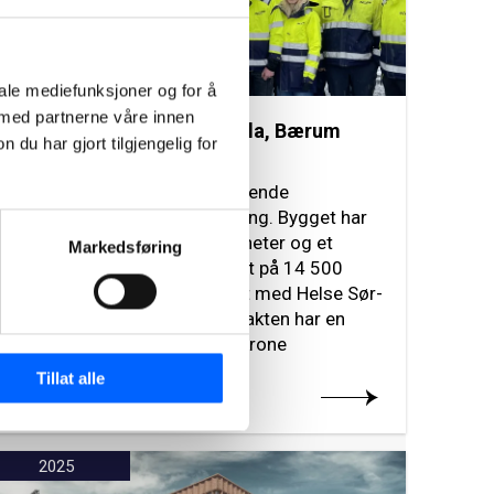
iale mediefunksjoner og for å
 med partnerne våre innen
Ny Sikkerhetspsykiatri på Ila, Bærum
u har gjort tilgjengelig for
NCC har etablert bygget for
sikkerhetspsykiatri med tilhørende
uteområder og perimetersikring. Bygget har
to hoveddeler, en for døgnenheter og et
Markedsføring
mottaksbygg. Totalt er bygget på 14 500
kvm. NCC har signert kontrakt med Helse Sør-
Øst RHF for prosjektet. Kontrakten har en
verdi på ca 1 milliard norske krone
Tillat alle
Les mer om prosjektet
2025