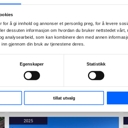
ookies
 for å gi innhold og annonser et personlig preg, for å levere sos
deler dessuten informasjon om hvordan du bruker nettstedet vårt,
Nytt sykehus Nordsjælland, Hillerød
og analysearbeid, som kan kombinere den med annen informasjon d
Nordsjællands nye supersykehus vil bestå av
 inn gjennom din bruk av tjenestene deres.
en fireetasjes (fem etasjer med kjeller)
bygning som ser ut som et firkløver sett
ovenfra.
Egenskaper
Statistikk
tillat utvalg
Les mer om prosjektet
2025