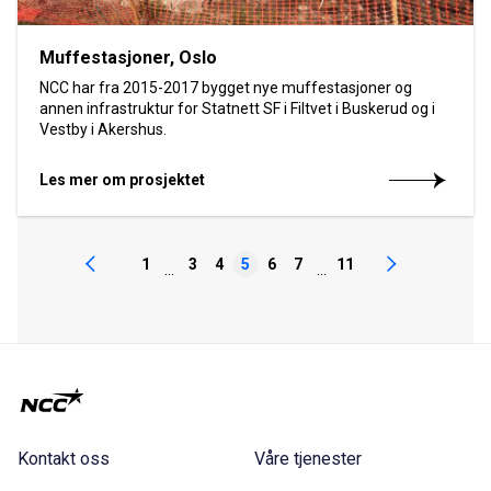
Muffestasjoner, Oslo
NCC har fra 2015-2017 bygget nye muffestasjoner og
annen infrastruktur for Statnett SF i Filtvet i Buskerud og i
Vestby i Akershus.
Les mer om prosjektet
1
3
4
5
6
7
11
...
...
Kontakt oss
Våre tjenester