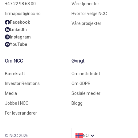
+47 22 98 68 00
Våre tjenester
firmapost@ncc.no
Hvorfor velge NCC
Facebook
Våre prosjekter
LinkedIn
Instagram
YouTube
Om NCC
Øvrigt
Bærekraft
Om nettstedet
Investor Relations
Om GDPR
Media
Sosiale medier
Jobbe i NCC
Blogg
For leverandører
© NCC 2026
NO