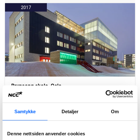
2017
Brynseng skole, Oslo
Brynseng skole er et undervisningsbygg med en tydelig
miljøprofil i Oslo.
Samtykke
Detaljer
Om
Les mer om prosjektet
Denne nettsiden anvender cookies
2017