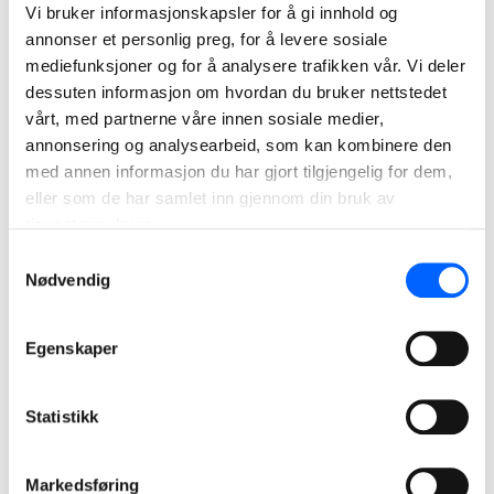
Vi bruker informasjonskapsler for å gi innhold og
annonser et personlig preg, for å levere sosiale
mediefunksjoner og for å analysere trafikken vår. Vi deler
dessuten informasjon om hvordan du bruker nettstedet
vårt, med partnerne våre innen sosiale medier,
annonsering og analysearbeid, som kan kombinere den
med annen informasjon du har gjort tilgjengelig for dem,
eller som de har samlet inn gjennom din bruk av
tjenestene deres.
Kistefossdammen barnehage, Asker
Samtykkevalg
Nødvendig
Kistefossdammen barnehage er Norges første offentlige
plusshus. Prosjektet ble ledet av NCC, men er en
samspillkontrakt mellom flere parter.
Egenskaper
Les mer om prosjektet
Statistikk
2017
Markedsføring