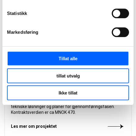
Statistikk
Markedsføring
Tillat alle
Granåsen Idrettspark, Trondheim
tillat utvalg
NCC og Trondheim kommune signerte 9. april 2021 kontrakt
for bygging av nye Granåsen idrettspark. Gjennom en
Ikke tillat
innledende samspillsfase ble prosjektet optimalisert, og
deltakerne i prosjektet utarbeidet sammen robuste
tekniske løsninger og planer for gjennomføringsfasen.
Kontraktsverdien er ca MNOK 470.
Les mer om prosjektet