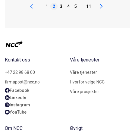
1
2
3
4
5
11
...
Kontakt oss
Våre tjenester
+47 22 98 68 00
Våre tjenester
firmapost@ncc.no
Hvorfor velge NCC
Facebook
Våre prosjekter
LinkedIn
Instagram
YouTube
Om NCC
Øvrigt