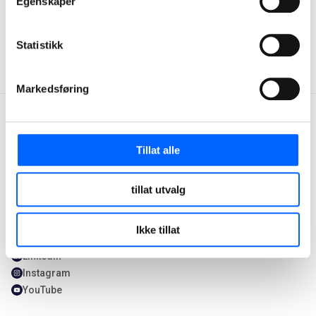
Egenskaper
Statistikk
Markedsføring
Tillat alle
Kontakt oss
Våre tjenester
tillat utvalg
+47 22 98 68 00
Våre tjenester
firmapost@ncc.no
Hvorfor velge NCC
Ikke tillat
Facebook
Våre prosjekter
LinkedIn
Instagram
YouTube