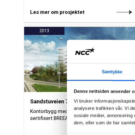
Les mer om prosjektet
2013
Samtykke
Denne nettsiden anvender c
Vi bruker informasjonskapsler
Sandstuveien 70, Oslo
analysere trafikken vår. Vi 
Kontorbygg med meget høy miljøstandard,
sosiale medier, annonsering 
sertifisert BREEAM Excellent.
dem, eller som de har samlet