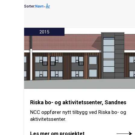
Sorter:
Navn
⬩
År
2015
Riska bo- og aktivitetssenter, Sandnes
NCC oppfører nytt tilbygg ved Riska bo- og
aktivitetssenter.
Les mer om prosjektet