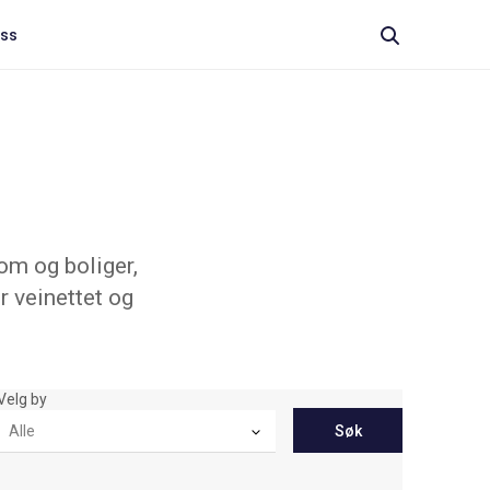
oss
om og boliger,
r veinettet og
Velg by
Søk