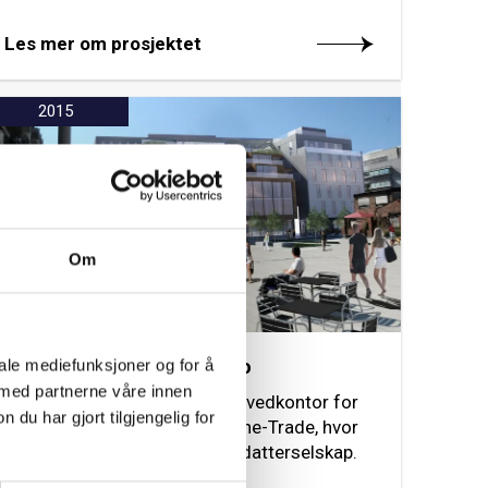
Les mer om prosjektet
2015
Om
iale mediefunksjoner og for å
Schweigaardsgate 16, Oslo
 med partnerne våre innen
NCC bygger nytt europeisk hovedkontor for
u har gjort tilgjengelig for
kanadiske Alimentation Couche-Trade, hvor
Statoil Fuel & Retail er heleid datterselskap.