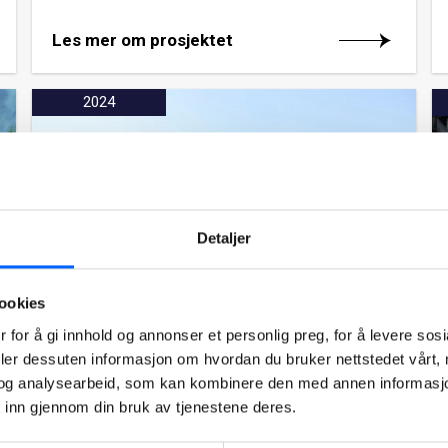
Les mer om prosjektet
2024
Detaljer
ookies
 for å gi innhold og annonser et personlig preg, for å levere sos
Sarpsborg Bibliotek
deler dessuten informasjon om hvordan du bruker nettstedet vårt,
NCC har på oppdrag for Sarpsborg kommune
og analysearbeid, som kan kombinere den med annen informasjon d
bygget nye Sarpsborg Bibliotek, bygget er på
 inn gjennom din bruk av tjenestene deres.
1.800 kvadratmeter. Kontrakten har en verdi
på 70 millioner kroner.