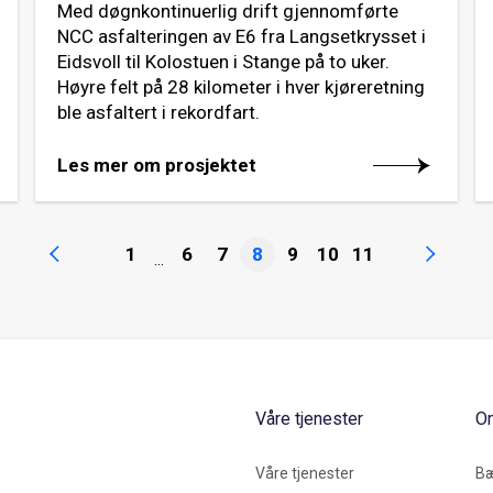
Med døgnkontinuerlig drift gjennomførte
NCC asfalteringen av E6 fra Langsetkrysset i
Eidsvoll til Kolostuen i Stange på to uker.
Høyre felt på 28 kilometer i hver kjøreretning
ble asfaltert i rekordfart.
Les mer om prosjektet
1
6
7
8
9
10
11
...
Våre tjenester
O
Våre tjenester
Bæ