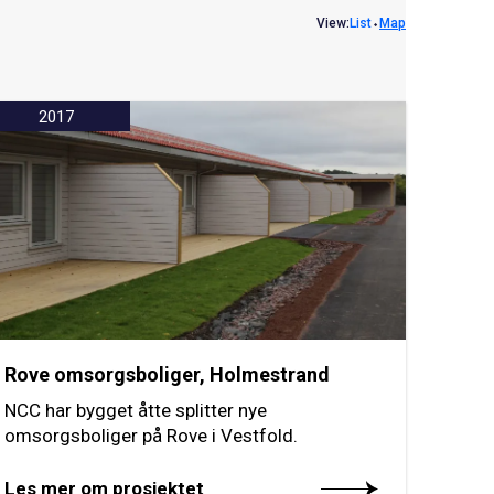
View:
List
⬩
Map
2017
Rove omsorgsboliger, Holmestrand
NCC har bygget åtte splitter nye
omsorgsboliger på Rove i Vestfold.
Les mer om prosjektet