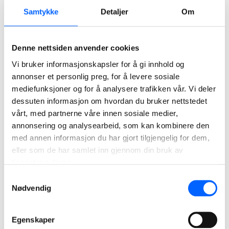
2024
Samtykke
Detaljer
Om
Denne nettsiden anvender cookies
Vi bruker informasjonskapsler for å gi innhold og
annonser et personlig preg, for å levere sosiale
mediefunksjoner og for å analysere trafikken vår. Vi deler
dessuten informasjon om hvordan du bruker nettstedet
vårt, med partnerne våre innen sosiale medier,
annonsering og analysearbeid, som kan kombinere den
med annen informasjon du har gjort tilgjengelig for dem,
Undersjøiske tunneler, Færøyene
eller som de har samlet inn gjennom din bruk av
På Færøyene har NCC siden 2016 ferdigstilt to veitunneler
tjenestene deres.
og en rundkjøring under havbunnen. Disse to delprosjekter
har en verdi på rundt 2,7 milliarder NOK.
Samtykkevalg
Nødvendig
Les mer om prosjektet
Egenskaper
2023