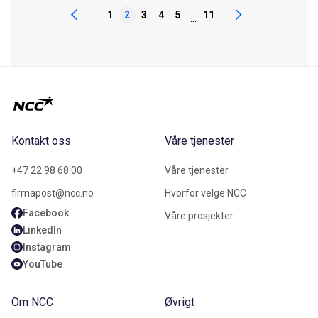
1
2
3
4
5
11
...
Kontakt oss
Våre tjenester
+47 22 98 68 00
Våre tjenester
firmapost@ncc.no
Hvorfor velge NCC
Facebook
Våre prosjekter
LinkedIn
Instagram
YouTube
Om NCC
Øvrigt