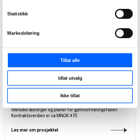
Statistikk
Markedsføring
Tillat alle
Granåsen Idrettspark, Trondheim
tillat utvalg
NCC og Trondheim kommune signerte 9. april 2021 kontrakt
for bygging av nye Granåsen idrettspark. Gjennom en
Ikke tillat
innledende samspillsfase ble prosjektet optimalisert, og
deltakerne i prosjektet utarbeidet sammen robuste
tekniske løsninger og planer for gjennomføringsfasen.
Kontraktsverdien er ca MNOK 470.
Les mer om prosjektet