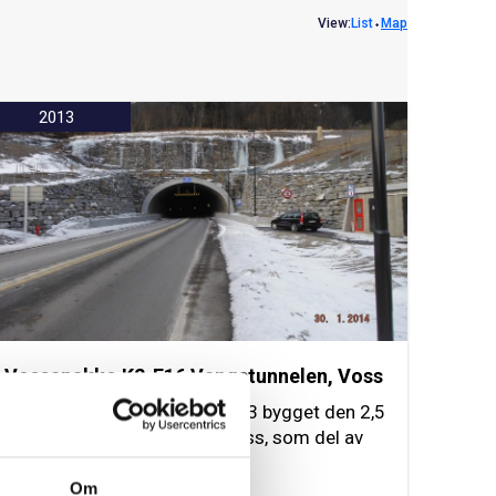
View:
List
⬩
Map
2013
Vossapakko K2-E16 Vangstunnelen, Voss
NCC har i perioden 2011-2013 bygget den 2,5
km lange Vangstunnelen i Voss, som del av
Vossapakko K2-E16.
Om