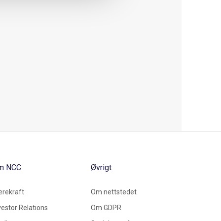
m NCC
Øvrigt
rekraft
Om nettstedet
vestor Relations
Om GDPR