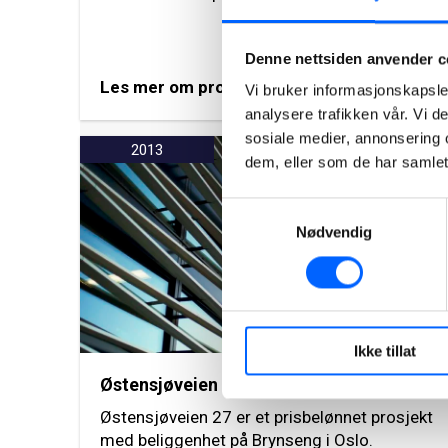
Denne nettsiden anvender c
Les mer om prosjektet
Vi bruker informasjonskapsler
analysere trafikken vår. Vi 
sosiale medier, annonsering 
2013
dem, eller som de har samlet
Samtykkevalg
Nødvendig
Ikke tillat
Østensjøveien 27, Oslo
Østensjøveien 27 er et prisbelønnet prosjekt
med beliggenhet på Brynseng i Oslo.