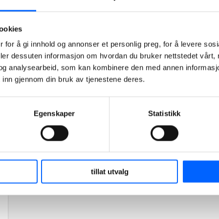
realisert på tomten og setter sitt preg på
nærområdet.
ookies
Les mer om prosjektet
 for å gi innhold og annonser et personlig preg, for å levere sos
deler dessuten informasjon om hvordan du bruker nettstedet vårt,
og analysearbeid, som kan kombinere den med annen informasjon d
 inn gjennom din bruk av tjenestene deres.
Egenskaper
Statistikk
tillat utvalg