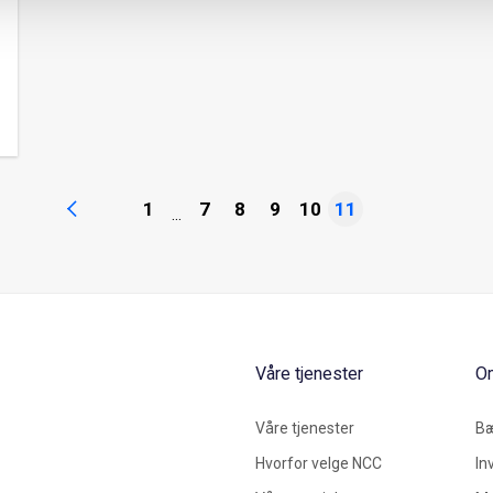
1
7
8
9
10
11
...
Våre tjenester
O
Våre tjenester
Bæ
Hvorfor velge NCC
In