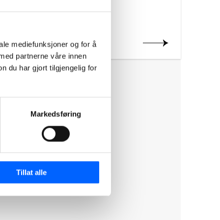
Les mer om prosjektet
iale mediefunksjoner og for å
 med partnerne våre innen
u har gjort tilgjengelig for
Markedsføring
Tillat alle