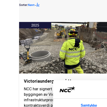
Sorter:
Navn
⬩
År
2025
Victoriaundergang på Hamar
NCC har signert kontrakt med Bane NOR for
byggingen av Victoria-undergangen, et viktig
infrastrukturprosjekt i Hamar. Avtalen har en
kontraktsverdi på ca. NOK 50 millioner.
Samtykke