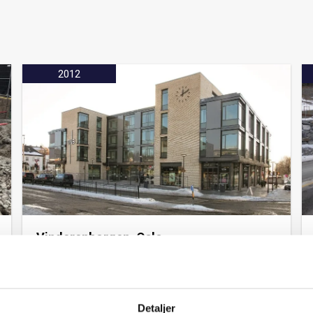
2012
Vinderenborgen, Oslo
I 2008 brant Conditorigården, mer kjent som
Jeppes Kro, i Slemdalsveien 70 på Vinderen.
Restene av det verneverdige bygget lot seg
ikke redde, men nå er Vinderenborgen
Detaljer