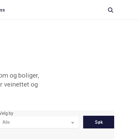
oss
om og boliger,
r veinettet og
Velg by
Søk