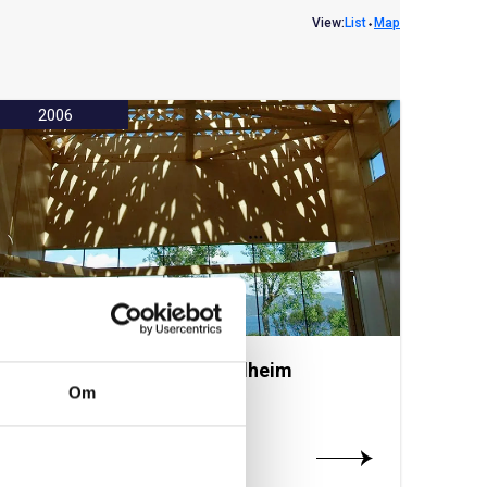
View:
List
⬩
Map
2006
Tautra Mariakloster, Trondheim
Om
Årets bygg 2006
Les mer om prosjektet