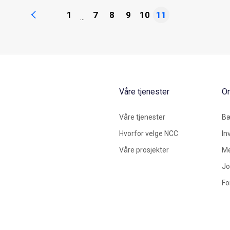
1
7
8
9
10
11
...
Våre tjenester
O
Våre tjenester
Bæ
Hvorfor velge NCC
In
Våre prosjekter
Me
Jo
Fo