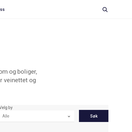
oss
om og boliger,
r veinettet og
Velg by
Søk