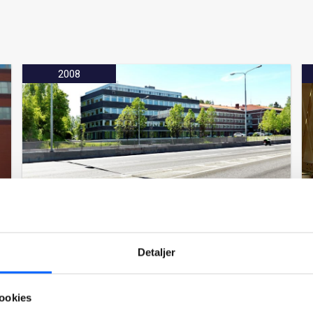
2008
Lysaker Nova, Oslo
Detaljer
Lysaker Nova er et GreenBuilding-prosjekt.
Les mer om prosjektet
ookies