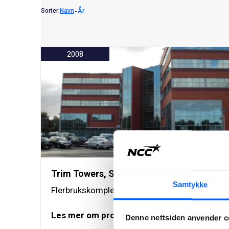
Sorter:
Navn
⬩
År
2008
Trim Towers, Stavanger
Samtykke
Flerbrukskompleks i Stavanger-regionen
Les mer om prosjektet
Denne nettsiden anvender c