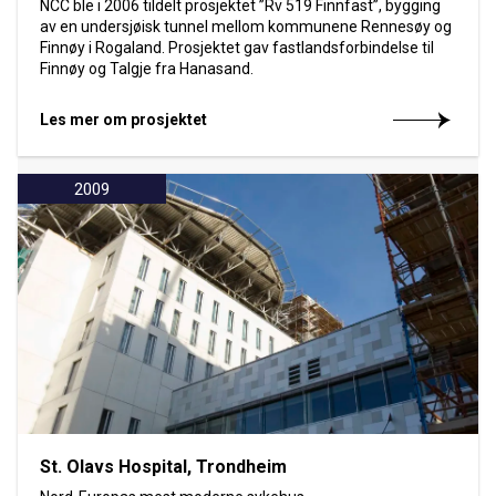
NCC ble i 2006 tildelt prosjektet ”Rv 519 Finnfast”, bygging
av en undersjøisk tunnel mellom kommunene Rennesøy og
Finnøy i Rogaland. Prosjektet gav fastlandsforbindelse til
Finnøy og Talgje fra Hanasand.
Les mer om prosjektet
2009
St. Olavs Hospital, Trondheim