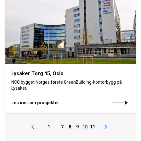
Lysaker Torg 45, Oslo
NCC bygget Norges første GreenBuilding-kontorbygg på
Lysaker.
Les mer om prosjektet
1
7
8
9
10
11
...