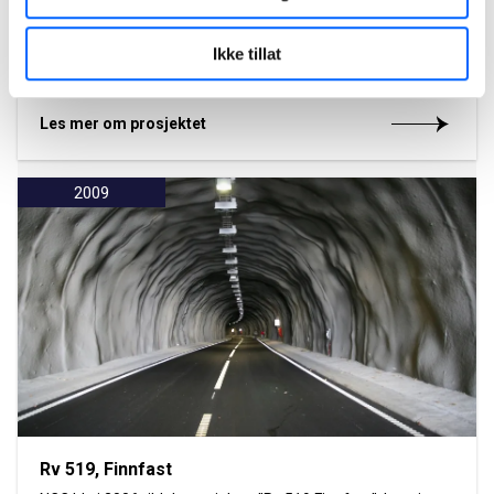
Ewos råvaresilo, Førde
NCC har i perioden 2008-2009 bygget silo-anlegg for EWOS
Ikke tillat
Florø, til en kontraktsverdi på 100 MNOK.
Les mer om prosjektet
2009
Rv 519, Finnfast