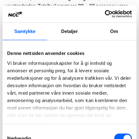
veistandarden. Totalt vil nærmere 80 – 90 personer være
involvert i arbeidet.
Vis hensyn til veiarbeid
Samtykke
Detaljer
Om
Vi har ansatte og samarbeidspartnere som har god erfaring
og er godt opplært til å gjennomføre arbeidet på en sikker
måte. Samtidig er det viktig at alle som ferdes i trafikken
Denne nettsiden anvender cookies
viser hensyn til veiarbeidet. På den måten kommer alle
Vi bruker informasjonskapsler for å gi innhold og
trygt frem, avslutter André Waage.
annonser et personlig preg, for å levere sosiale
Kontraktene, med en samlet verdi på om lag 200 millioner
mediefunksjoner og for å analysere trafikken vår. Vi deler
dessuten informasjon om hvordan du bruker nettstedet
kroner, registreres i forretningsområdet Industry i Q1 2026.
vårt, med partnerne våre innen sosiale medier,
Bildetekst:
annonsering og analysearbeid, som kan kombinere den
NCC Industry skal asfaltere for Innlandet fylkeskommune.
med annen informasjon du har gjort tilgjengelig for dem,
FOTO: NCC
eller som de har samlet inn gjennom din bruk av
tjenestene deres.
For ytterligere informasjon, kontakt:
Samtykkevalg
André Waage, Head of department NCC Industry. t. 92 02 50
Nødvendig