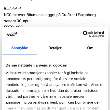
Bildetekst:
NCC tar over Bitumenanlegget på Greåker i Sarpsborg
senest 30. april.
FOTO: NCC
For ytterligere informasjon, kontakt:
André Waage, Head of Department NCC Industry Norway.
Samtykke
Detaljer
Om
t. 92 02 50 88 e. andre.waage@ncc.no
Tor Heimdahl, media manager NCC i Norge.
Denne nettsiden anvender cookies
t. 95 13 06 93 e. tor.heimdahl@ncc.no
Vi bruker informasjonskapsler for å gi innhold og
Om NCC: NCC er et av de ledende entreprenørselskapene i
annonser et personlig preg, for å levere sosiale
Norden. Som ekspert på å drive komplekse
mediefunksjoner og for å analysere trafikken vår. Vi deler
byggeprosesser, bidrar NCC til en bygg- og
dessuten informasjon om hvordan du bruker nettstedet
anleggsvirksomhet som har positiv innvirkning på kundene
vårt, med partnerne våre innen sosiale medier,
og for samfunnsutviklingen som helhet. Virksomheten
annonsering og analysearbeid, som kan kombinere den
med annen informasjon du har gjort tilgjengelig for dem,
omfatter bygge- og infrastrukturprosjekter, produksjon av