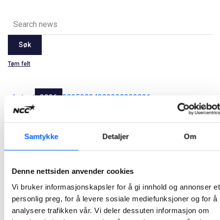
Søk
Tøm felt
Latest
2026
2025
2024
2023
2022
2021
Alle
Jan
Feb
Mar
Apr
May
Jun
Jul
Aug
Sep
Oct
Nov
Dec
Samtykke
Detaljer
Om
NCC starter asfaltsesongen med solid
Denne nettsiden anvender cookies
oppdragsmengde
Vi bruker informasjonskapsler for å gi innhold og annonser et
NCC går inn i årets asfaltsesong med asfaltkontrakter verdt om lag 700 millioner norske kroner. Selskapet har sikret seg 12 kontrakter med Statens vegvesen og fylkeskommuner, og legger dermed grunnlaget for en ny hektisk asfaltsesong.
personlig preg, for å levere sosiale mediefunksjoner og for å
2026-05-13 11:00
analysere trafikken vår. Vi deler dessuten informasjon om