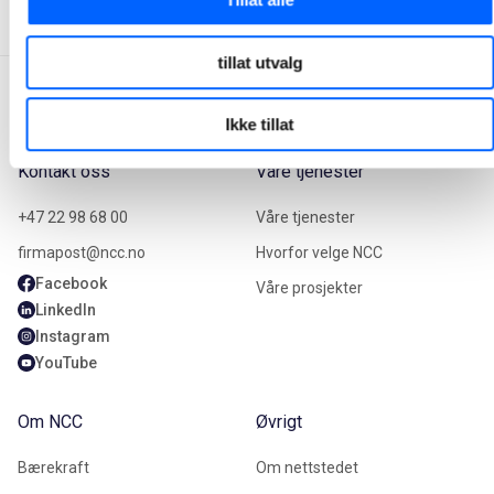
tillat utvalg
Ikke tillat
Kontakt oss
Våre tjenester
+47 22 98 68 00
Våre tjenester
firmapost@ncc.no
Hvorfor velge NCC
Facebook
Våre prosjekter
LinkedIn
Instagram
YouTube
Om NCC
Øvrigt
Bærekraft
Om nettstedet