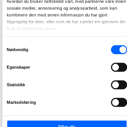
hvordan du bruker nettstedet vårt, med partnerne våre innen
sosiale medier, annonsering og analysearbeid, som kan
kombinere den med annen informasjon du har gjort
tilgjengelig for dem, eller som de har samlet inn gjennom din
bruk av tjenestene deres.
Samtykkevalg
Nødvendig
Egenskaper
Statistikk
Tor Heimdahl
Manager, Media Relations Norway, NCC Group
Markedsføring
+47 951 30 693
Send epost
Tillat alle