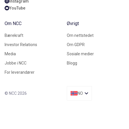
Instagram
YouTube
Om NCC
Øvrigt
Bærekraft
Om nettstedet
Investor Relations
Om GDPR
Media
Sosiale medier
Jobbe i NCC
Blogg
For leverandører
© NCC 2026
NO