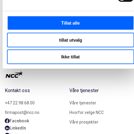
Tor Heimdahl
Manager, Media Relations Norway, NCC Group
Tillat alle
+47 951 30 693
Send epost
tillat utvalg
Ikke tillat
Kontakt oss
Våre tjenester
+47 22 98 68 00
Våre tjenester
firmapost@ncc.no
Hvorfor velge NCC
Facebook
Våre prosjekter
LinkedIn