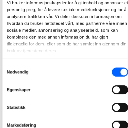
Vi bruker informasjonskapsler for å gi innhold og annonser et
NCC skal i samspill med Neptun Glomfjord Green
personlig preg, for å levere sosiale mediefunksjoner og for å
Ammonia utvikle ammoniakkfabrikk
analysere trafikken vår. Vi deler dessuten informasjon om
hvordan du bruker nettstedet vårt, med partnerne våre innen
Neptun Glomfjord Green Ammonia (NGGA) har inngått en samspillsavtale med NCC om utviklingen av et nytt prosessanlegg for produksjon av grønn ammoniakk i Glomfjord.
sosiale medier, annonsering og analysearbeid, som kan
2026-03-18 14:45
kombinere den med annen informasjon du har gjort
tilgjengelig for dem, eller som de har samlet inn gjennom din
bruk av tjenestene deres.
Samtykkevalg
Nødvendig
Egenskaper
Statistikk
Markedsføring