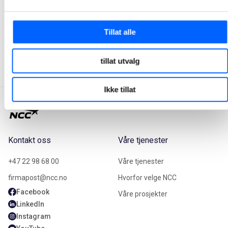
Tor Heimdahl
Manager, Media Relations Norway, NCC Group
Tillat alle
+47 951 30 693
Send epost
tillat utvalg
Ikke tillat
Kontakt oss
Våre tjenester
+47 22 98 68 00
Våre tjenester
firmapost@ncc.no
Hvorfor velge NCC
Facebook
Våre prosjekter
LinkedIn
Instagram