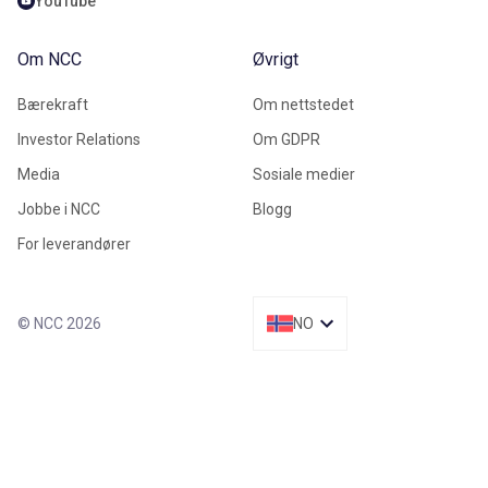
YouTube
Om NCC
Øvrigt
Bærekraft
Om nettstedet
Investor Relations
Om GDPR
Media
Sosiale medier
Jobbe i NCC
Blogg
For leverandører
© NCC 2026
NO