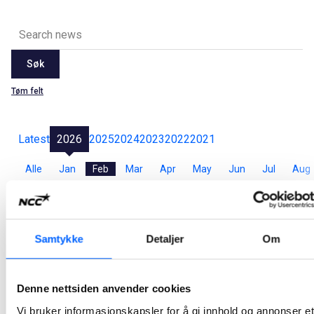
Søk
Tøm felt
Latest
2026
2025
2024
2023
2022
2021
Alle
Jan
Feb
Mar
Apr
May
Jun
Jul
Aug
Sep
Oct
Nov
Dec
NCC asfalterer for Innlandet fylkeskommune
Samtykke
Detaljer
Om
På oppdrag for Innlandet fylkeskommune skal NCC asfaltere fylkeskommunale veier i 2026. Arbeidet er delt inn i to kontrakter, som samlet har en verdi på omlag 200 millioner kroner.
2026-02-12 10:00
Denne nettsiden anvender cookies
Vi bruker informasjonskapsler for å gi innhold og annonser et