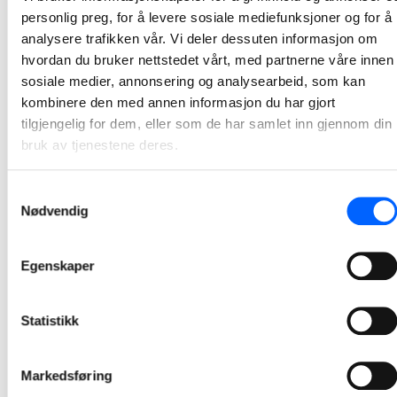
NCC signerer rammeavtale for kommunale
personlig preg, for å levere sosiale mediefunksjoner og for å
asfaltoppdrag i Sunnhordland
analysere trafikken vår. Vi deler dessuten informasjon om
NCC har signert en toårig rammeavtale med Sunnhordland Innkjøpsforum for asfaltering av kommunale veier og arealer i 2026 – 2027.
hvordan du bruker nettstedet vårt, med partnerne våre innen
sosiale medier, annonsering og analysearbeid, som kan
2026-02-03 09:58
kombinere den med annen informasjon du har gjort
tilgjengelig for dem, eller som de har samlet inn gjennom din
bruk av tjenestene deres.
Samtykkevalg
Nødvendig
Egenskaper
Statistikk
Markedsføring